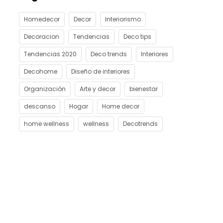
Homedecor
Decor
Interiorismo
Decoracion
Tendencias
Deco tips
Tendencias 2020
Deco trends
Interiores
Decohome
Diseño de interiores
Organización
Arte y decor
bienestar
descanso
Hogar
Home decor
home wellness
wellness
Decotrends