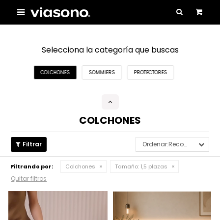

Selecciona la categoría que buscas
COLCHONES
SOMMIERS
PROTECTORES
COLCHONES
Recomendados
Filtrando por:
Colchones
Tamaño:
1,5 plazas
Quitar filtros