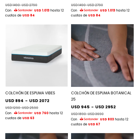
USD 1490
-
USD 2790
USD 1490
-
USD 2790
Con
USD 1.013
hasta 12
Con
USD 1.013
hasta 12
cuotas de
USD 84
cuotas de
USD 84
COLCHÓN DE ESPUMA VIBES
COLCHÓN DE ESPUMA BOTANICAL
25
USD 894
-
USD 2072
USD 945
-
USD 2952
USD 1290
-
USD 2590
Con
USD 760
hasta 12
USD 1890
-
USD 3690
cuotas de
USD 63
Con
USD 803
hasta 12
cuotas de
USD 67