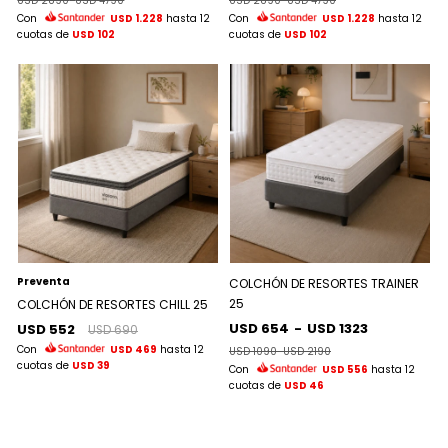
USD 2890
-
USD 4790
USD 2890
-
USD 4790
Con
USD 1.228
hasta 12
Con
USD 1.228
hasta 12
cuotas de
USD 102
cuotas de
USD 102
Preventa
COLCHÓN DE RESORTES TRAINER
25
COLCHÓN DE RESORTES CHILL 25
USD 654
-
USD 1323
USD 552
USD 690
Con
USD 469
hasta 12
USD 1090
-
USD 2190
cuotas de
USD 39
Con
USD 556
hasta 12
cuotas de
USD 46