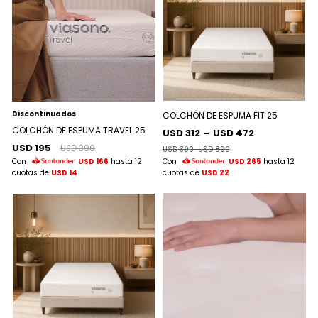
Discontinuados
COLCHÓN DE ESPUMA FIT 25
COLCHÓN DE ESPUMA TRAVEL 25
USD 312
-
USD 472
USD 195
USD 390
USD 390
-
USD 890
Con
USD 166
hasta 12
Con
USD 265
hasta 12
cuotas de
USD 14
cuotas de
USD 22