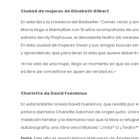
Ciudad de mujeres de Elizabeth Gilbert
En este libro la creadora del Bestseller “Comer, rezar y am
Morris llega a Manhattan con 19 años acompañada de una 
estrella del Lily Playhouse, el decadente teatro de varieda
En esta ciudad de mujeres Vivian y sus amigas buscan ser l
y aprendiendo que para tener la vida que quiere deberá r
«En la vida de una mujer, llega un momento en que se cans
es libre de convertirse en quien de verdad es.»
Charlotte de David Foenkinos
En esta brillante novela David Foenkinos, que resalta por 
pintora alemana Charlotte Salomon de origen judío. Una 
maldición familiar y la Alemania nazi que la lleva a refugi
autobiografía, una obra única titulada “¿Vida? O ¿Teatro?”
Dato
: Este año el Jewish Historical Museum de Ámsterdam