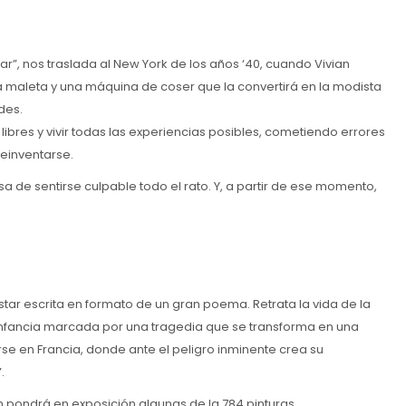
ar”, nos traslada al New York de los años ‘40, cuando Vivian
maleta y una máquina de coser que la convertirá en la modista
des.
ibres y vivir todas las experiencias posibles, cometiendo errores
einventarse.
a de sentirse culpable todo el rato. Y, a partir de ese momento,
estar escrita en formato de un gran poema. Retrata la vida de la
infancia marcada por una tragedia que se transforma en una
arse en Francia, donde ante el peligro inminente crea su
.
 pondrá en exposición algunas de la 784 pinturas.