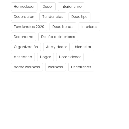
Homedecor
Decor
Interiorismo
Decoracion
Tendencias
Deco tips
Tendencias 2020
Deco trends
Interiores
Decohome
Diseño de interiores
Organización
Arte y decor
bienestar
descanso
Hogar
Home decor
home wellness
wellness
Decotrends