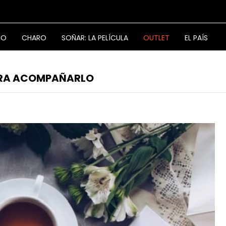
NO
CHARO
SOÑAR: LA PELÍCULA
OUTLET
EL PAÍS
PARA ACOMPAÑARLO