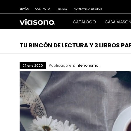
ENVÍOS
CONTACTO
TIENDAS
HOME WELLNESS CLUB
CATÁLOGO
CASA VIASO
TU RINCÓN DE LECTURA Y 3 LIBROS 
Publicado en:
Interiorismo
27
ene
2020