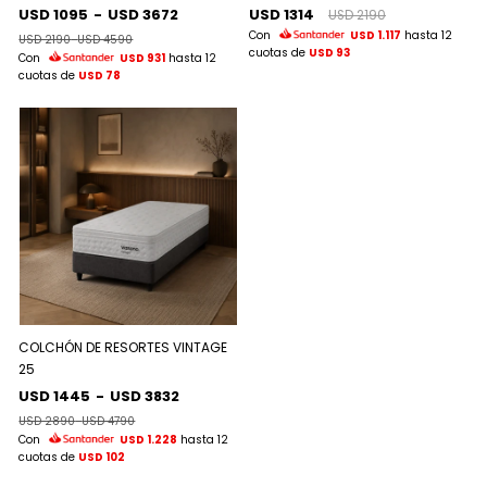
USD 1095
-
USD 3672
USD 1314
USD 2190
Con
USD 1.117
hasta 12
USD 2190
-
USD 4590
cuotas de
USD 93
Con
USD 931
hasta 12
cuotas de
USD 78
COLCHÓN DE RESORTES VINTAGE
25
USD 1445
-
USD 3832
USD 2890
-
USD 4790
Con
USD 1.228
hasta 12
cuotas de
USD 102