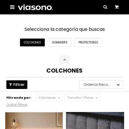

Selecciona la categoría que buscas
COLCHONES
SOMMIERS
PROTECTORES
COLCHONES
Recomendados
Filtrando por:
Colchones
Tamaño:
1 Plaza
Quitar filtros