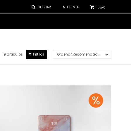
0
USD
9 artículos
Recomendados