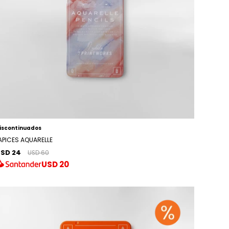
iscontinuados
APICES AQUARELLE
SD 24
USD 60
USD
20