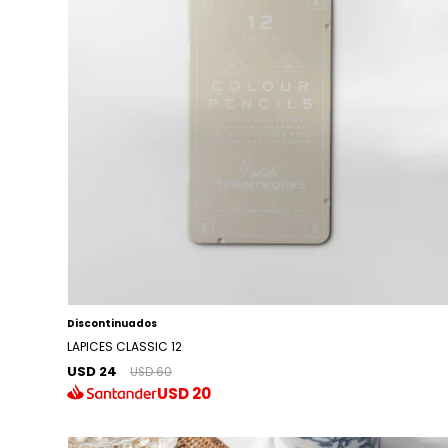
Discontinuados
LAPICES CLASSIC 12
USD 24
USD 60
USD
20