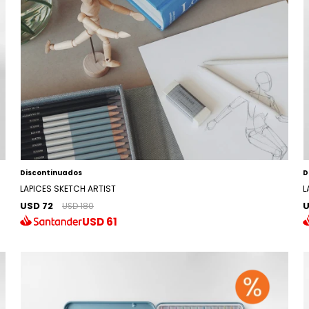
Discontinuados
D
LAPICES SKETCH ARTIST
L
USD 72
U
USD 180
USD
61