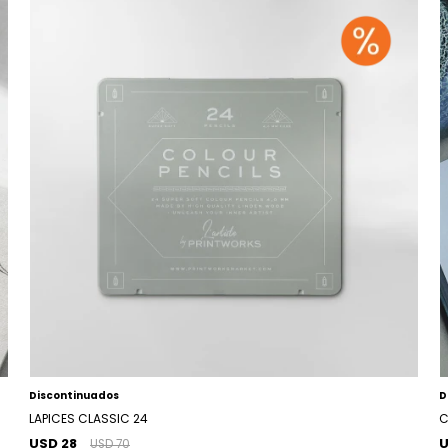
Discontinuados
D
LAPICES CLASSIC 24
C
USD 28
U
USD 70