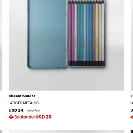
Discontinuados
D
LAPICES METALLIC
L
USD 24
U
USD 60
USD
20