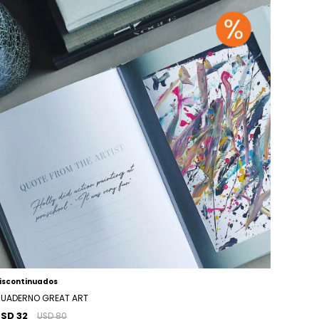
iscontinuados
UADERNO GREAT ART
SD 32
USD 80