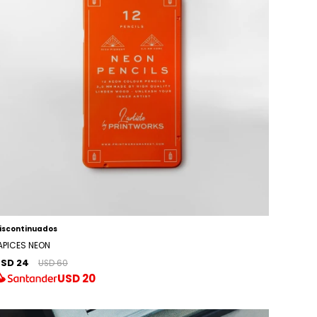
iscontinuados
APICES NEON
SD 24
USD 60
USD
20