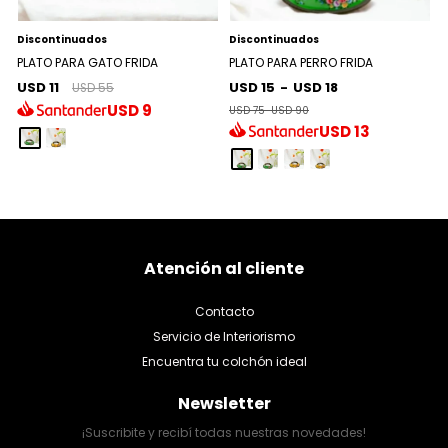
Discontinuados
Discontinuados
PLATO PARA GATO FRIDA
PLATO PARA PERRO FRIDA
USD 11
USD 15
-
USD 18
USD 55
USD
9
USD 75
-
USD 90
USD
13
Atención al cliente
Contacto
Servicio de Interiorismo
Encuentra tu colchón ideal
Newsletter
¡Suscribite y recibí todas nuestras novedades!