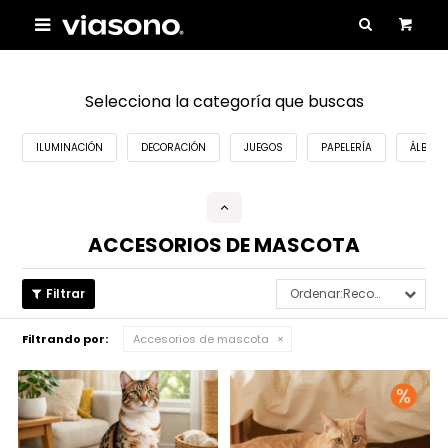

Selecciona la categoría que buscas
ILUMINACIÓN
DECORACIÓN
JUEGOS
PAPELERÍA
ÁLBUME
ACCESORIOS DE MASCOTA
Recomendados
Filtrando por:
Accesorios de mascota