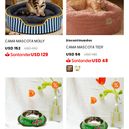
Discontinuados
CAMA MASCOTA MOLLY
CAMA MASCOTA TEDY
USD 152
USD 190
USD 56
USD
129
USD 140
USD
48