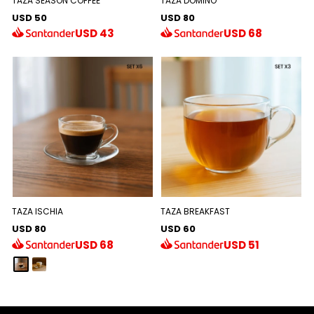
TAZA SEASON COFFEE
TAZA DOMINO
USD 50
USD 80
USD
43
USD
68
TAZA ISCHIA
TAZA BREAKFAST
USD 80
USD 60
USD
68
USD
51