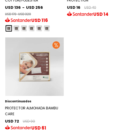
COTTON/POLIESTER
PROTECTION
USD 136
-
USD 256
USD 16
USD 40
USD
14
USD 170
-
USD 320
USD
116
Discontinuados
PROTECTOR ALMOHADA BAMBU
CARE
USD 72
USD 90
USD
61