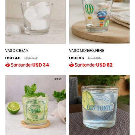
VASO CREAM
VASO MONGOLFIERE
USD 40
USD 96
USD 50
USD 120
USD
34
USD
82