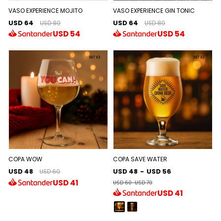
VASO EXPERIENCE MOJITO
VASO EXPERIENCE GIN TONIC
USD 64
USD 64
USD 80
USD 80
USD
54
USD
54
COPA WOW
COPA SAVE WATER
USD 48
USD 48
-
USD 56
USD 60
USD
41
USD 60
-
USD 70
USD
41