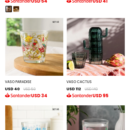
USD
54
USD
41
VASO PARADISE
VASO CACTUS
USD 40
USD 112
USD 50
USD 140
USD
34
USD
95