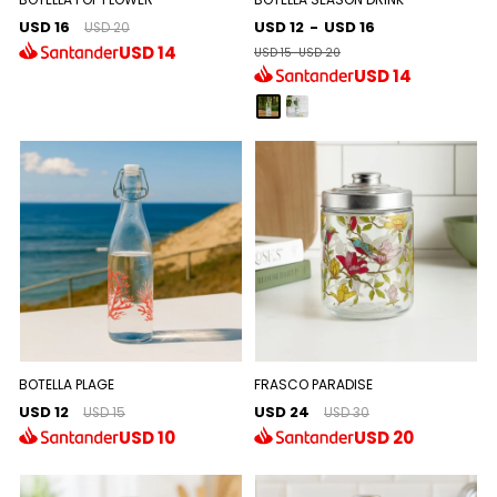
USD 16
USD 12
-
USD 16
USD 20
USD
14
USD 15
-
USD 20
USD
14
BOTELLA PLAGE
FRASCO PARADISE
USD 12
USD 24
USD 15
USD 30
USD
10
USD
20