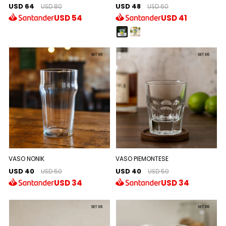
USD 64
USD 48
USD 80
USD 60
USD
54
USD
41
VASO NONIK
VASO PIEMONTESE
USD 40
USD 40
USD 50
USD 50
USD
34
USD
34