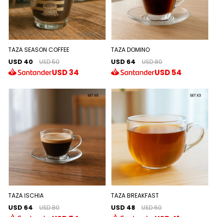
TAZA SEASON COFFEE
TAZA DOMINO
USD 40
USD 64
USD 50
USD 80
USD
34
USD
54
TAZA ISCHIA
TAZA BREAKFAST
USD 64
USD 48
USD 80
USD 60