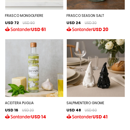
FRASCO MONGOLFIERE
FRASCO SEASON SALT
USD 72
USD 24
USD 90
USD 30
USD
61
USD
20
ACEITERA PUGLIA
SALPIMENTERO GNOME
USD 16
USD 48
USD 20
USD 60
USD
14
USD
41