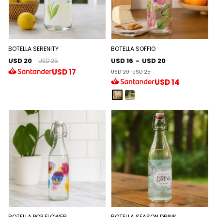
BOTELLA SERENITY
BOTELLA SOFFIO
USD 20
USD 16
-
USD 20
USD 25
USD
17
USD 20
-
USD 25
USD
14
BOTELLA POP FLOWER
BOTELLA SEASON DRINK