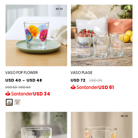
VASO POP FLOWER
VASO PLAGE
USD 40
-
USD 48
USD 72
USD 90
USD
61
USD 50
-
USD 60
USD
34