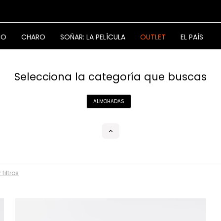
NO
CHARO
SOÑAR: LA PELÍCULA
OUTLET
EL PAÍS
Selecciona la categoría que buscas
ALMOHADAS
 filtros