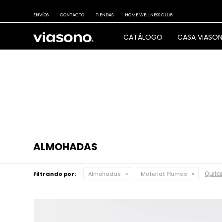
ENVÍOS
CONTACTO
TIENDAS
HOME WELLNESS CLUB
CATÁLOGO
CASA VIASO
ALMOHADAS
Quitar
Filtrando por:
Almohadas
Material:
Plumas