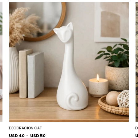
DECORACION CAT
D
USD 40
-
USD 50
U