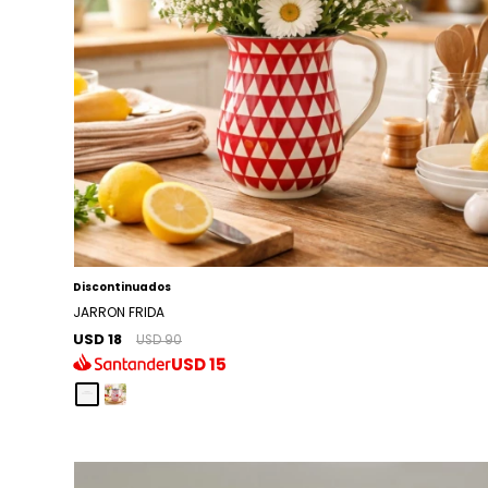
Discontinuados
JARRON FRIDA
USD 18
USD 90
USD
15