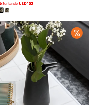
USD
102