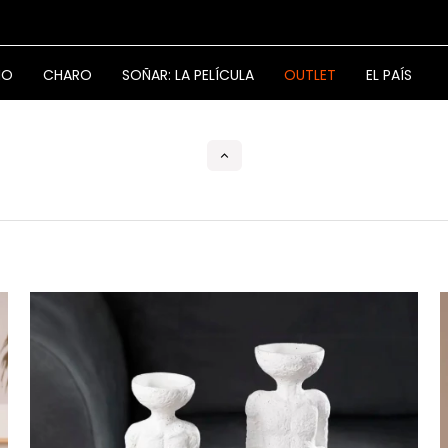
NO
CHARO
SOÑAR: LA PELÍCULA
OUTLET
EL PAÍS