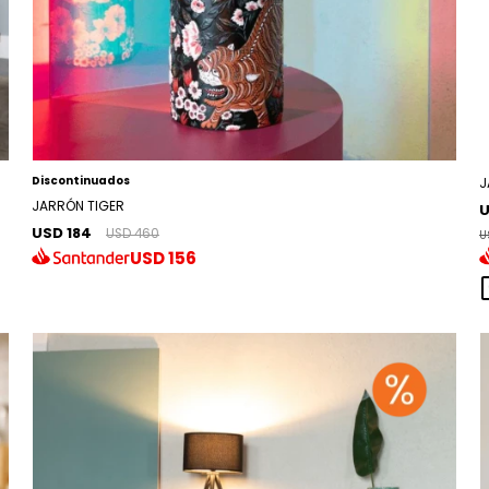
Discontinuados
J
JARRÓN TIGER
U
USD 184
USD 460
U
USD
156