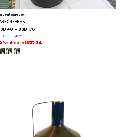
iscontinuados
ARRÓN FARMA
SD 40
-
USD 176
SD 100
-
USD 220
USD
34