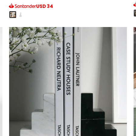
USD
34