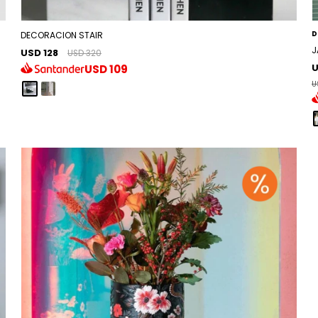
D
DECORACION STAIR
J
USD 128
USD 320
U
USD
109
U