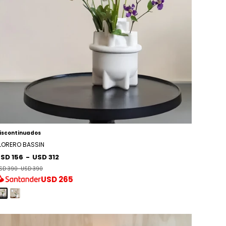
iscontinuados
LORERO BASSIN
SD 156
-
USD 312
SD 390
-
USD 390
USD
265