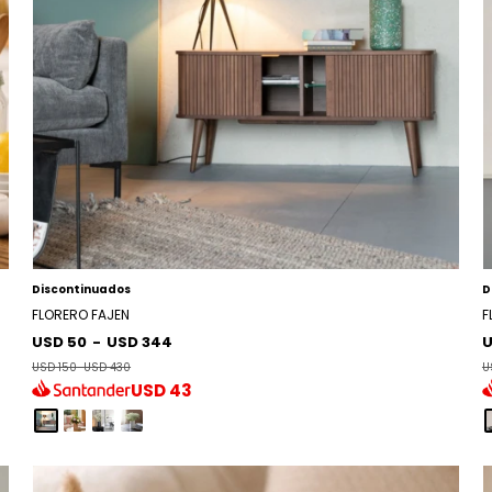
Discontinuados
D
FLORERO FAJEN
F
USD 50
-
USD 344
U
USD 150
-
USD 430
U
USD
43