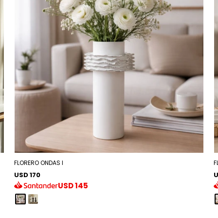
FLORERO ONDAS I
F
USD 170
U
USD
145