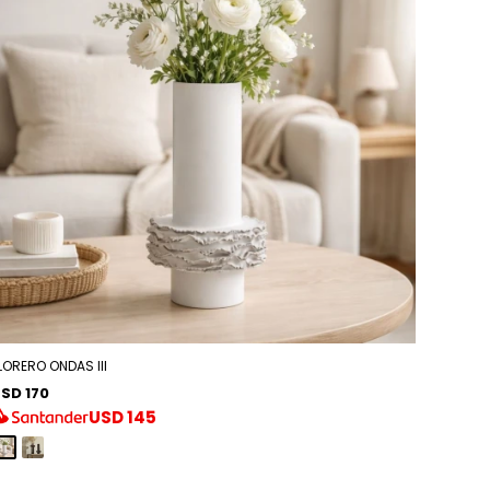
LORERO ONDAS III
SD 170
USD
145