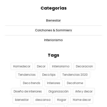
Categorías
Bienestar
Colchones & Sommiers
Interiorismo
Tags
Homedecor
Decor
Interiorismo
Decoracion
Tendencias
Deco tips
Tendencias 2020
Deco trends
Interiores
Decohome
Diseño de interiores
Organización
Arte y decor
bienestar
descanso
Hogar
Home decor