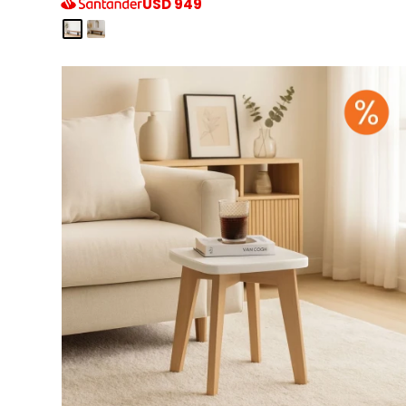
USD
949