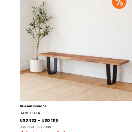
Discontinuados
BANCO AKA
USD 832
-
USD 1116
USD 1860
-
USD 2080