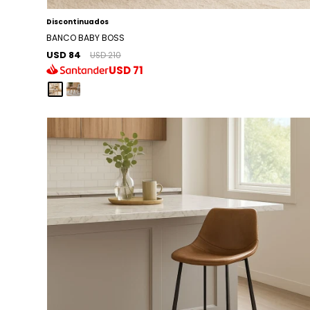
Discontinuados
BANCO BABY BOSS
USD 84
USD 210
USD
71