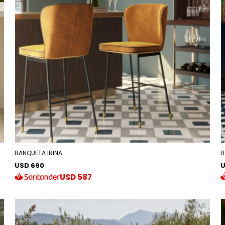
BANQUETA IRINA
B
USD 690
U
USD
587