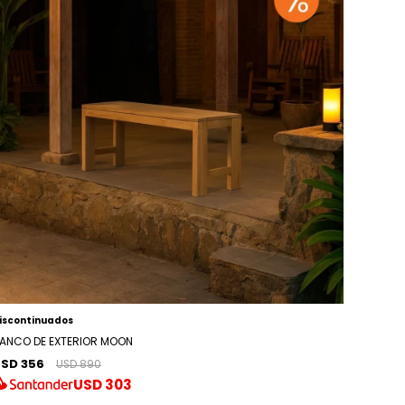
iscontinuados
ANCO DE EXTERIOR MOON
SD 356
USD 890
USD
303