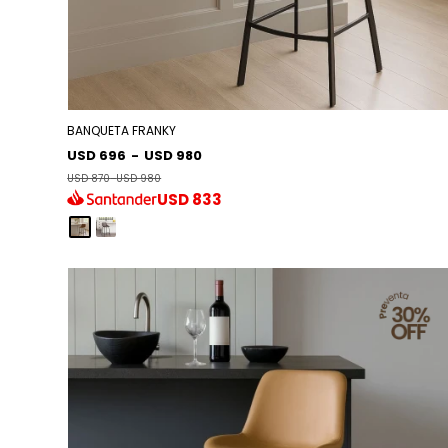
BANQUETA FRANKY
USD 696
-
USD 980
USD 870
-
USD 980
USD
833