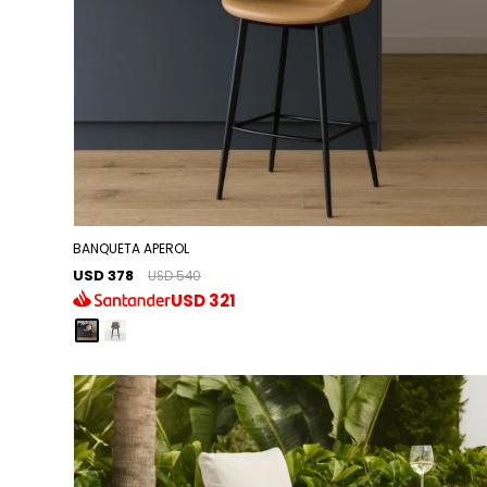
BANQUETA APEROL
USD 378
USD 540
USD
321