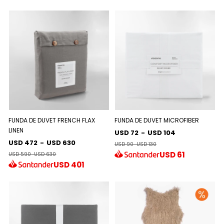
FUNDA DE DUVET FRENCH FLAX
FUNDA DE DUVET MICROFIBER
LINEN
USD 72
-
USD 104
USD 472
-
USD 630
USD 90
-
USD 130
USD
61
USD 590
-
USD 630
USD
401