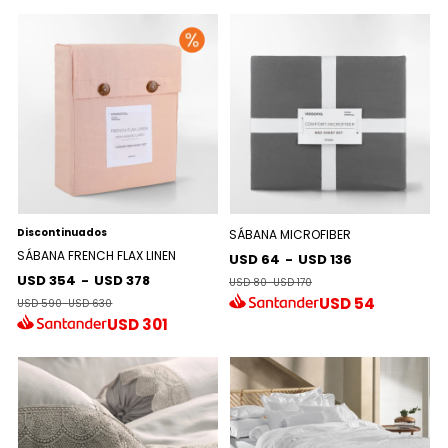
Discontinuados
SÁBANA MICROFIBER
SÁBANA FRENCH FLAX LINEN
USD 64
-
USD 136
USD 354
-
USD 378
USD 80
-
USD 170
USD
54
USD 590
-
USD 630
USD
301