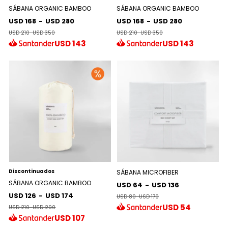
SÁBANA ORGANIC BAMBOO
SÁBANA ORGANIC BAMBOO
USD 168
-
USD 280
USD 168
-
USD 280
USD 210
-
USD 350
USD 210
-
USD 350
USD
143
USD
143
Discontinuados
SÁBANA MICROFIBER
SÁBANA ORGANIC BAMBOO
USD 64
-
USD 136
USD 126
-
USD 174
USD 80
-
USD 170
USD
54
USD 210
-
USD 290
USD
107