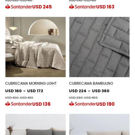
USD 360
-
USD 410
USD 240
-
USD 410
USD
245
USD
163
CUBRECAMA MORNING LIGHT
CUBRECAMA BAMBULINO
USD 160
-
USD 172
USD 224
-
USD 360
USD 400
-
USD 430
USD 280
-
USD 450
USD
136
USD
190