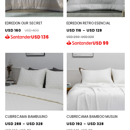
EDREDON OUR SECRET
EDREDON RETRO ESENCIAL
USD 160
USD 116
-
USD 128
USD 400
USD
136
USD 290
-
USD 320
USD
99
CUBRECAMA BAMBULINO
CUBRECAMA BAMBOO MUSLIN
USD 288
-
USD 328
USD 192
-
USD 328