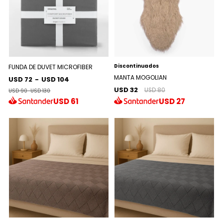
Discontinuados
FUNDA DE DUVET MICROFIBER
MANTA MOGOLIAN
USD 72
-
USD 104
USD 32
USD 80
USD 90
-
USD 130
USD
61
USD
27