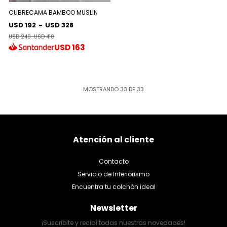
CUBRECAMA BAMBOO MUSLIN
USD 192
-
USD 328
USD 240
-
USD 410
USD
163
MOSTRANDO
33
DE
33
Atención al cliente
Contacto
Servicio de Interiorismo
Encuentra tu colchón ideal
Newsletter
¡Suscribite y recibí todas nuestras novedades!