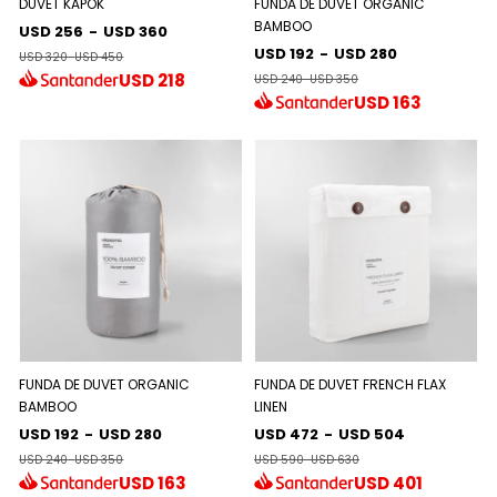
DUVET KAPOK
FUNDA DE DUVET ORGANIC
BAMBOO
USD 256
-
USD 360
USD 192
-
USD 280
USD 320
-
USD 450
USD
218
USD 240
-
USD 350
USD
163
FUNDA DE DUVET ORGANIC
FUNDA DE DUVET FRENCH FLAX
BAMBOO
LINEN
USD 192
-
USD 280
USD 472
-
USD 504
USD 240
-
USD 350
USD 590
-
USD 630
USD
163
USD
401