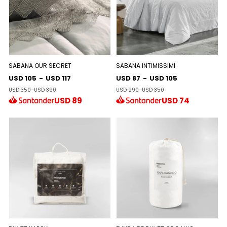
SABANA OUR SECRET
SABANA INTIMISSIMI
USD 105
-
USD 117
USD 87
-
USD 105
USD 350
-
USD 390
USD 290
-
USD 350
USD
89
USD
74