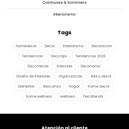
Colchones & Sommiers
Interiorismo
Tags
Homedecor
Decor
Interiorismo
Decoracion
Tendencias
Deco tips
Tendencias 2020
Deco trends
Interiores
Decohome
Diseño de interiores
Organización
Arte y decor
bienestar
descanso
Hogar
Home decor
home wellness
wellness
Decotrends
Atención al cliente