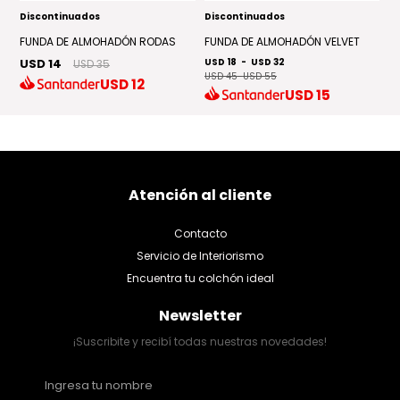
Discontinuados
Discontinuados
D
FUNDA DE ALMOHADÓN RODAS
FUNDA DE ALMOHADÓN VELVET
A
USD 14
USD 18
-
USD 32
U
USD 35
USD 45
-
USD 55
USD
12
USD
15
Atención al cliente
Contacto
Servicio de Interiorismo
Encuentra tu colchón ideal
Newsletter
¡Suscribite y recibí todas nuestras novedades!