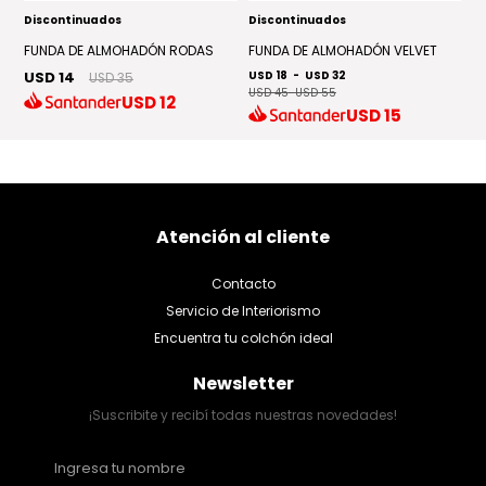
Discontinuados
Discontinuados
D
FUNDA DE ALMOHADÓN RODAS
FUNDA DE ALMOHADÓN VELVET
A
USD 14
USD 18
-
USD 32
U
USD 35
USD 45
-
USD 55
USD
12
USD
15
Atención al cliente
Contacto
Servicio de Interiorismo
Encuentra tu colchón ideal
Newsletter
¡Suscribite y recibí todas nuestras novedades!