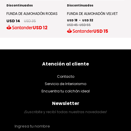
Discontinuados
Discontinuados
D
FUNDA DE ALMOHADÓN RODAS
FUNDA DE ALMOHADÓN VELVET
A
USD 14
USD 18
-
USD 32
U
USD 35
USD 45
-
USD 55
USD
12
USD
15
Atención al cliente
Contacto
Servicio de Interiorismo
Encuentra tu colchón ideal
Newsletter
¡Suscribite y recibí todas nuestras novedades!