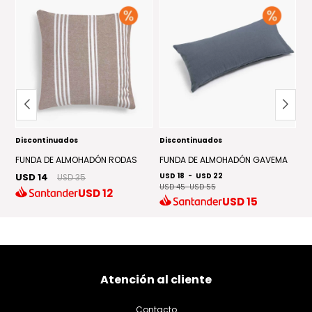
Discontinuados
Discontinuados
D
FUNDA DE ALMOHADÓN RODAS
FUNDA DE ALMOHADÓN GAVEMA
F
USD 14
USD 18
-
USD 22
US
USD 35
USD 45
-
USD 55
US
USD
12
USD
15
Atención al cliente
Contacto