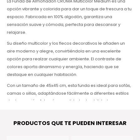
La Funda de Almohadón CROMA Multicolor Medium es una
opción vibrante y colorida para dar un toque de frescura a tu
espacio. Fabricada en 100% algodón, garantiza una
sensación suave y cómoda, perfecta para descansar y
relajarse.
Su diseño multicolor y los flecos decorativos le añaden un
aire moderno y alegre, convirtiéndola en una excelente
opción para realzar cualquier ambiente. El contraste de
colores aporta dinamismo y energía, haciendo que se
destaque en cualquier habitación.
Con un tamaño de 45x45 cm, esta funda es ideal para sofás,
camas o sillas, adaptándose fácilmente a diferentes estilos
de decoración. Además, su calidad y durabilidad aseguran
que sea una pieza que resistirá el paso del tiempo,
manteniendo su frescura y estilo.
PRODUCTOS QUE TE PUEDEN INTERESAR