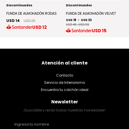
Discontinuados
Discontinuados
D
FUNDA DE ALMOHADÓN RODAS
FUNDA DE ALMOHADÓN VELVET
A
USD 14
USD 18
-
USD 32
U
USD 35
USD 45
-
USD 55
USD
12
USD
15
Atención al cliente
Contacto
Servicio de Interiorismo
Encuentra tu colchón ideal
Newsletter
¡Suscribite y recibí todas nuestras novedades!