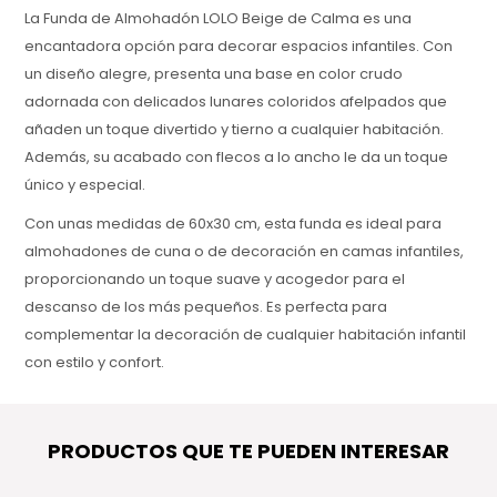
La Funda de Almohadón LOLO Beige de Calma es una
encantadora opción para decorar espacios infantiles. Con
un diseño alegre, presenta una base en color crudo
adornada con delicados lunares coloridos afelpados que
añaden un toque divertido y tierno a cualquier habitación.
Además, su acabado con flecos a lo ancho le da un toque
único y especial.
Con unas medidas de 60x30 cm, esta funda es ideal para
almohadones de cuna o de decoración en camas infantiles,
proporcionando un toque suave y acogedor para el
descanso de los más pequeños. Es perfecta para
complementar la decoración de cualquier habitación infantil
con estilo y confort.
Fabricada en 100% algodón, la funda es suave al tacto,
garantizando comodidad y seguridad para los niños. Su
PRODUCTOS QUE TE PUEDEN INTERESAR
material natural también la hace fácil de cuidar, siendo
resistente y perfecta para el uso diario. Ideal para quienes