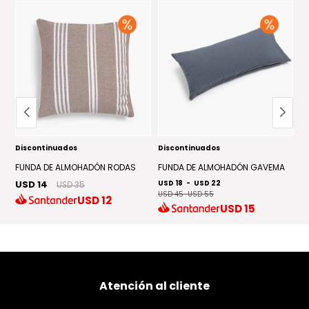
buscan una opción decorativa y funcional para el cuarto de
los niños.
Discontinuados
Discontinuados
D
FUNDA DE ALMOHADÓN RODAS
FUNDA DE ALMOHADÓN GAVEMA
F
USD 14
USD 18
-
USD 22
US
USD 35
USD 45
-
USD 55
US
USD
12
USD
15
Atención al cliente