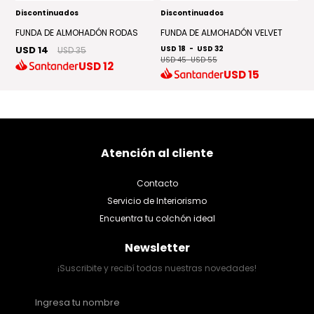
Discontinuados
Discontinuados
D
FUNDA DE ALMOHADÓN RODAS
FUNDA DE ALMOHADÓN VELVET
A
USD 14
USD 18
-
USD 32
U
USD 35
USD 45
-
USD 55
USD
12
USD
15
Atención al cliente
Contacto
Servicio de Interiorismo
Encuentra tu colchón ideal
Newsletter
¡Suscribite y recibí todas nuestras novedades!