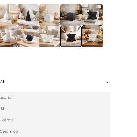
CAS
iasono
M
17x17x12
Ceramico