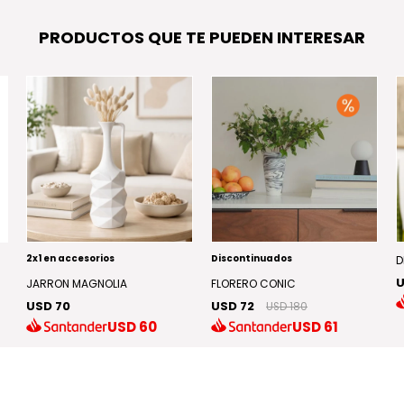
PRODUCTOS QUE TE PUEDEN INTERESAR
2x1 en accesorios
Discontinuados
D
U
JARRON MAGNOLIA
FLORERO CONIC
USD 70
USD 72
USD 180
USD
60
USD
61