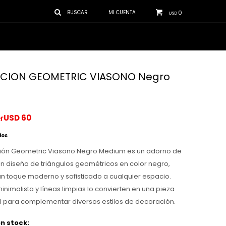
0
USD
CION GEOMETRIC VIASONO Negro
USD
60
ios
ión Geometric Viasono Negro Medium es un adorno de
 diseño de triángulos geométricos en color negro,
n toque moderno y sofisticado a cualquier espacio.
minimalista y líneas limpias lo convierten en una pieza
eal para complementar diversos estilos de decoración.
n stock: