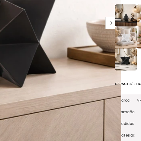
CARACTERÍSTI
Marca
V
Tamaño
Medidas
Material