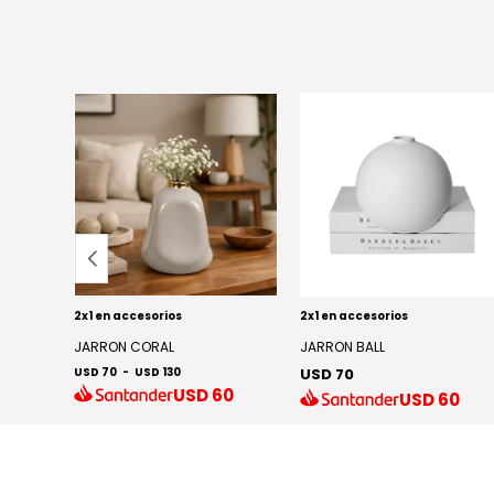
2x1 en accesorios
2x1 en accesorios
NG
JARRON CORAL
JARRON BALL
USD 70
-
USD 130
USD 70
1
USD
60
USD
60