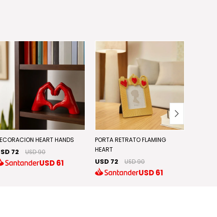
2x1 en a
ECORACION HEART HANDS
PORTA RETRATO FLAMING
HEART
SD 72
USD 90
JARRON
USD 72
USD
61
USD 90
USD 70
USD
61