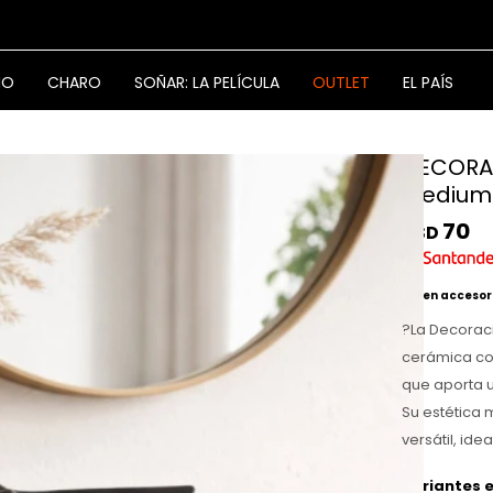
NO
CHARO
SOÑAR: LA PELÍCULA
OUTLET
EL PAÍS
DECORA
Medium
70
USD
2x1 en accesor
?La Decorac
cerámica con
que aporta u
Su estética 
versátil, id
Variantes e