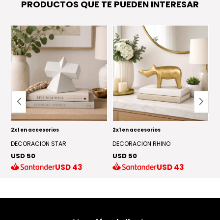
PRODUCTOS QUE TE PUEDEN INTERESAR
2x1 en accesorios
2x1 en accesorios
2x
DECORACION STAR
DECORACION RHINO
P
USD 50
USD 50
U
USD
43
USD
43