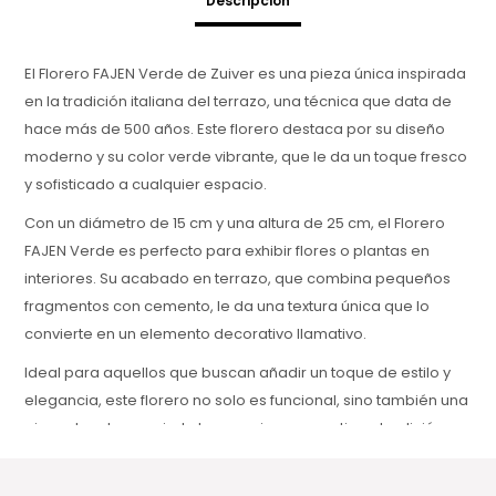
Descripción
El Florero FAJEN Verde de Zuiver es una pieza única inspirada
en la tradición italiana del terrazo, una técnica que data de
hace más de 500 años. Este florero destaca por su diseño
moderno y su color verde vibrante, que le da un toque fresco
y sofisticado a cualquier espacio.
Con un diámetro de 15 cm y una altura de 25 cm, el Florero
FAJEN Verde es perfecto para exhibir flores o plantas en
interiores. Su acabado en terrazo, que combina pequeños
fragmentos con cemento, le da una textura única que lo
convierte en un elemento decorativo llamativo.
Ideal para aquellos que buscan añadir un toque de estilo y
elegancia, este florero no solo es funcional, sino también una
pieza de arte que rinde homenaje a una antigua tradición
artesanal. El Florero FAJEN Verde es perfecto para quienes
aprecian el diseño clásico con un giro moderno.