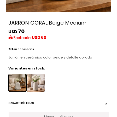
JARRON CORAL Beige Medium
70
USD
USD
60
2x1 en accesorios
Jarrón en cerámica color beige y detalle dorado
Variantes en stock:
CARACTERÍSTICAS
Marca
Viasono