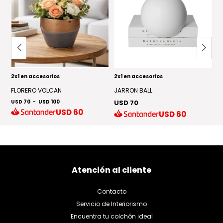
2x1 en accesorios
2x1 en accesorios
2x
T
FLORERO VOLCAN
JARRON BALL
J
USD 70
-
USD 100
USD 70
U
USD
60
USD
60
Atención al cliente
Contacto
Servicio de Interiorismo
Encuentra tu colchón ideal