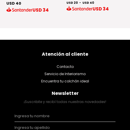
USD 40
USD 20
-
USD 40
U
USD
34
USD
34
Atención al cliente
Contacto
Servicio de Interiorismo
Encuentra tu colchón ideal
Newsletter
¡Suscribite y recibí todas nuestras novedades!