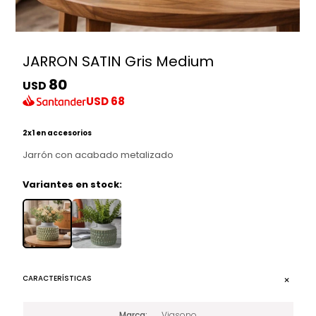
JARRON SATIN Gris Medium
80
USD
USD
68
2x1 en accesorios
Jarrón con acabado metalizado
Variantes en stock:
CARACTERÍSTICAS
Marca
Viasono