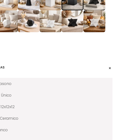
CAS
iasono
Único
12x12x12
Ceramico
anco