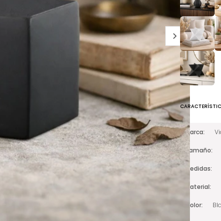
CARACTERÍSTI
Marca
V
Tamaño
Medidas
Material
Color
Bl