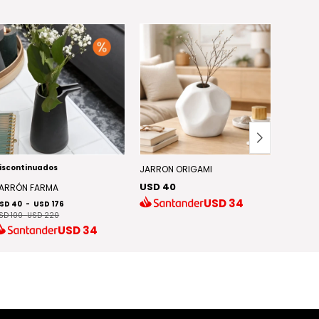
iscontinuados
JARRON ORIGAMI
DECORA
USD 40
USD 3
ARRÓN FARMA
USD
34
SD 40
-
USD 176
SD 100
-
USD 220
USD
34