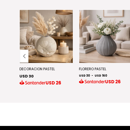
DECORACION PASTEL
FLORERO PASTEL
USD 30
USD 30
-
USD 160
USD
26
4
USD
26