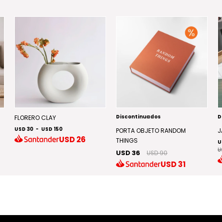
Discontinuados
D
FLORERO CLAY
USD 30
-
USD 150
PORTA OBJETO RANDOM
J
USD
26
THINGS
U
U
USD 36
USD 90
USD
31