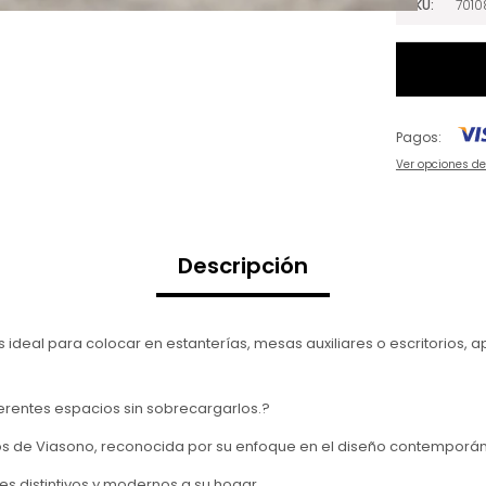
SKU
7010
Pagos:
Ver opciones d
Descripción
ideal para colocar en estanterías, mesas auxiliares o escritorios, a
erentes espacios sin sobrecargarlos.?
 de Viasono, reconocida por su enfoque en el diseño contemporáne
s distintivos y modernos a su hogar.