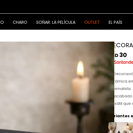
NO
CHARO
SOÑAR: LA PELÍCULA
OUTLET
EL PAÍS
DECORA
30
USD
La Decoraci
cerámica en
minimalista.
Su acabado n
versátil que
Variantes e