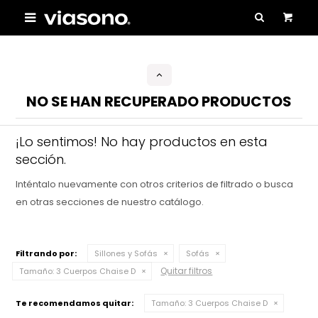

NO SE HAN RECUPERADO PRODUCTOS
¡Lo sentimos! No hay productos en esta
sección.
Inténtalo nuevamente con otros criterios de filtrado o busca
en otras secciones de nuestro catálogo.
Filtrando por:
Sillones y Sofás
Sofás
Quitar filtros
Tamaño:
3 Cuerpos Chaise D
Te recomendamos quitar:
Tamaño:
3 Cuerpos Chaise D