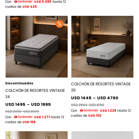
Con
USD 5.095
hasta 12
cuotas de
USD 425
Discontinuados
COLCHÓN DE RESORTES VINTAGE
25
COLCHÓN DE RESORTES VINTAGE
24
USD 1445
-
USD 4790
USD 1495
-
USD 1995
USD 2890
-
USD 4790
Con
USD 1.228
hasta 12
USD 2990
-
USD 3990
cuotas de
USD 102
Con
USD 1.271
hasta 12
cuotas de
USD 106