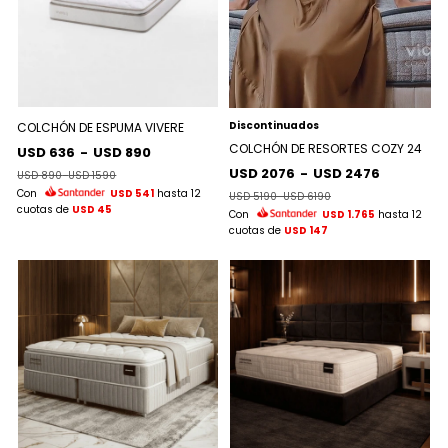
Discontinuados
COLCHÓN DE ESPUMA VIVERE
COLCHÓN DE RESORTES COZY 24
USD 636
-
USD 890
USD 2076
-
USD 2476
USD 890
-
USD 1590
Con
USD 541
hasta 12
USD 5190
-
USD 6190
cuotas de
USD 45
Con
USD 1.765
hasta 12
cuotas de
USD 147