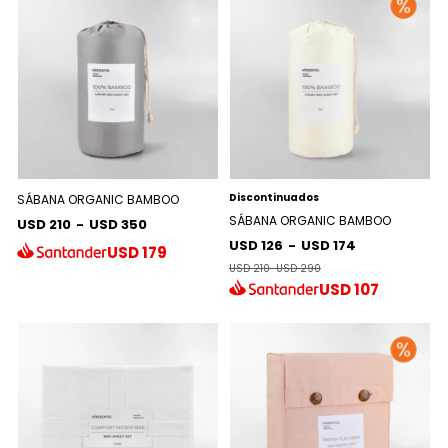
Discontinuados
SÁBANA ORGANIC BAMBOO
SÁBANA ORGANIC BAMBOO
USD 210
-
USD 350
USD 126
-
USD 174
USD
179
USD 210
-
USD 290
USD
107