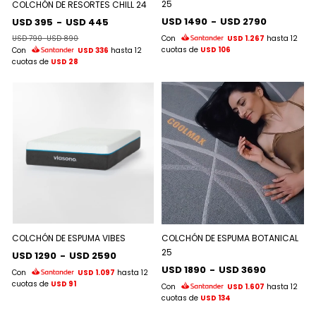
25
COLCHÓN DE RESORTES CHILL 24
USD 1490
-
USD 2790
USD 395
-
USD 445
USD 790
-
USD 890
Con
USD 1.267
hasta 12
cuotas de
USD 106
Con
USD 336
hasta 12
cuotas de
USD 28
COLCHÓN DE ESPUMA VIBES
COLCHÓN DE ESPUMA BOTANICAL
25
USD 1290
-
USD 2590
USD 1890
-
USD 3690
Con
USD 1.097
hasta 12
cuotas de
USD 91
Con
USD 1.607
hasta 12
cuotas de
USD 134