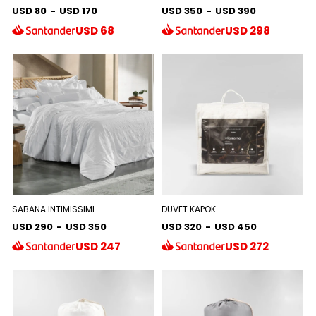
USD 80
-
USD 170
USD 350
-
USD 390
USD
68
USD
298
SABANA INTIMISSIMI
DUVET KAPOK
USD 290
-
USD 350
USD 320
-
USD 450
USD
247
USD
272