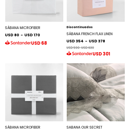
Discontinuados
SÁBANA MICROFIBER
SÁBANA FRENCH FLAX LINEN
USD 80
-
USD 170
USD 354
-
USD 378
USD
68
USD 590
-
USD 630
USD
301
SÁBANA MICROFIBER
SABANA OUR SECRET