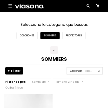

Selecciona la categoría que buscas
COLCHONES
SOMMIERS
PROTECTORES
SOMMIERS
Recomendados
Filtrando por:
Sommiers
Tamaño:
2 Plazas
Quitar filtros