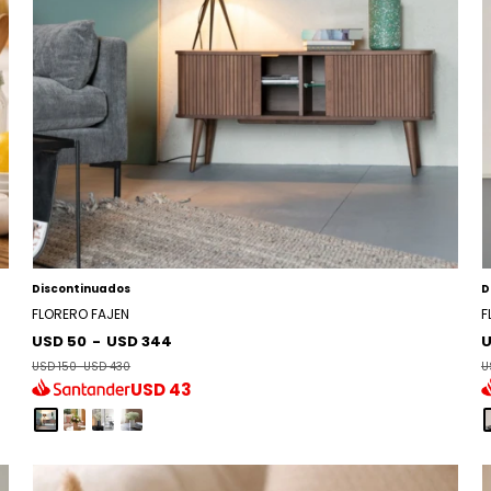
Discontinuados
D
FLORERO FAJEN
F
USD 50
-
USD 344
U
USD 150
-
USD 430
U
USD
43