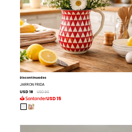
Discontinuados
JARRON FRIDA
USD 18
USD 90
USD
15