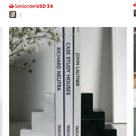
USD
34