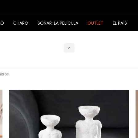
NO
CHARO
SOÑAR: LA PELÍCULA
OUTLET
EL PAÍS
iltros