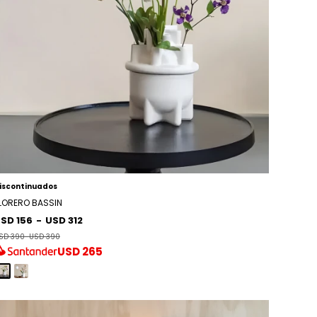
iscontinuados
LORERO BASSIN
SD 156
-
USD 312
SD 390
-
USD 390
USD
265