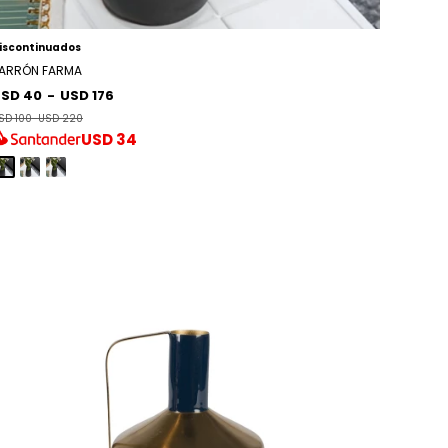
iscontinuados
ARRÓN FARMA
SD 40
-
USD 176
SD 100
-
USD 220
USD
34