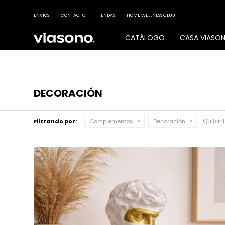
ENVÍOS
CONTACTO
TIENDAS
HOME WELLNESS CLUB
CATÁLOGO
CASA VIASO
DECORACIÓN
Quitar f
Filtrando por:
Complementos
Decoración