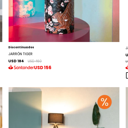
Discontinuados
J
JARRÓN TIGER
U
USD 184
USD 460
U
USD
156