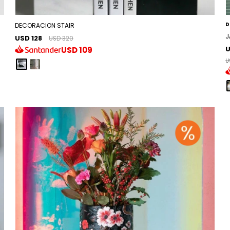
D
DECORACION STAIR
J
USD 128
USD 320
U
USD
109
U