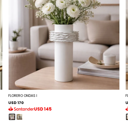
FLORERO ONDAS I
F
USD 170
U
USD
145