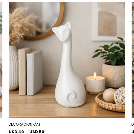
DECORACION CAT
D
USD 40
-
USD 50
U