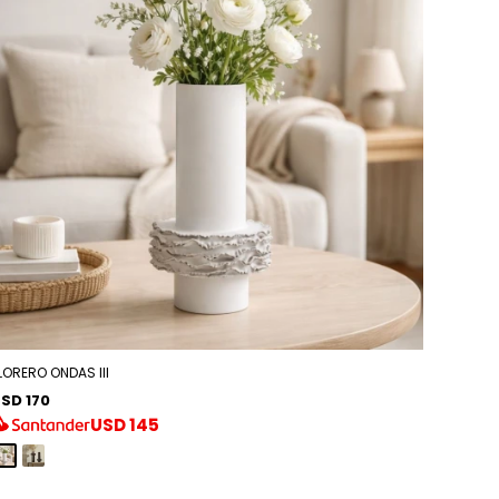
LORERO ONDAS III
SD 170
USD
145