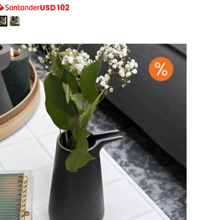
USD
102