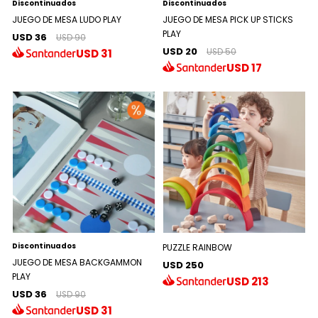
Discontinuados
Discontinuados
JUEGO DE MESA LUDO PLAY
JUEGO DE MESA PICK UP STICKS
PLAY
USD 36
USD 90
USD 20
USD
31
USD 50
USD
17
Discontinuados
PUZZLE RAINBOW
JUEGO DE MESA BACKGAMMON
USD 250
PLAY
USD
213
USD 36
USD 90
USD
31