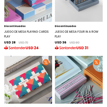
Discontinuados
Discontinuados
JUEGO DE MESA PLAYING CARDS
JUEGO DE MESA FOUR IN A ROW
PLAY
PLAY
USD 28
USD 36
USD 70
USD 90
USD
24
USD
31