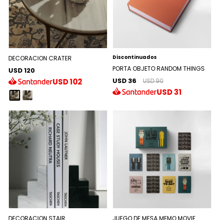
Discontinuados
DECORACION CRATER
PORTA OBJETO RANDOM THINGS
USD 120
USD 36
USD
102
USD 90
USD
31
DECORACION STAIR
JUEGO DE MESA MEMO MOVIE