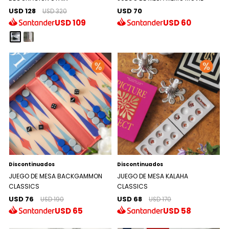
USD 128
USD 70
USD 320
USD
109
USD
60
Discontinuados
Discontinuados
JUEGO DE MESA BACKGAMMON
JUEGO DE MESA KALAHA
CLASSICS
CLASSICS
USD 76
USD 68
USD 190
USD 170
USD
65
USD
58