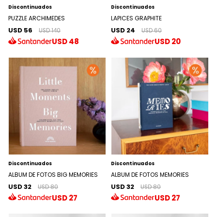
Discontinuados
Discontinuados
PUZZLE ARCHIMEDES
LAPICES GRAPHITE
USD 56
USD 24
USD 140
USD 60
USD
48
USD
20
Discontinuados
Discontinuados
ALBUM DE FOTOS BIG MEMORIES
ALBUM DE FOTOS MEMORIES
USD 32
USD 32
USD 80
USD 80
USD
27
USD
27