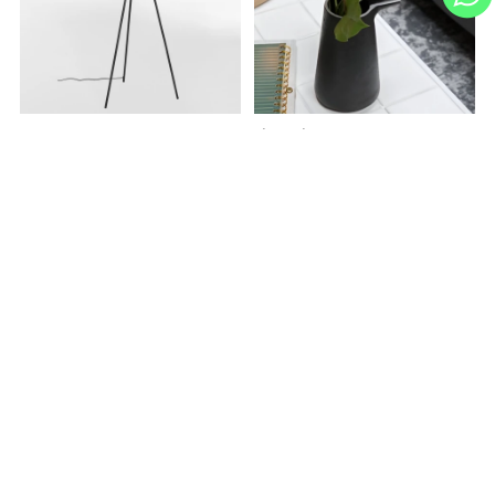
Discontinuados
LUMINARIA DE PISO ISLA
JARRÓN FARMA
USD 216
USD 540
USD 40
-
USD 176
USD
184
USD 100
-
USD 220
USD
34