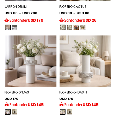
JARRON DENIM
FLORERO CACTUS
USD 110
-
USD 200
USD 30
-
USD 80
USD
170
USD
26
FLORERO ONDAS I
FLORERO ONDAS III
USD 170
USD 170
USD
145
USD
145