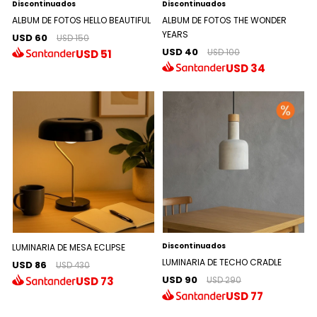
Discontinuados
Discontinuados
ALBUM DE FOTOS HELLO BEAUTIFUL
ALBUM DE FOTOS THE WONDER
YEARS
USD 60
USD 150
USD 40
USD
51
USD 100
USD
34
Discontinuados
LUMINARIA DE MESA ECLIPSE
LUMINARIA DE TECHO CRADLE
USD 86
USD 430
USD 90
USD
73
USD 290
USD
77