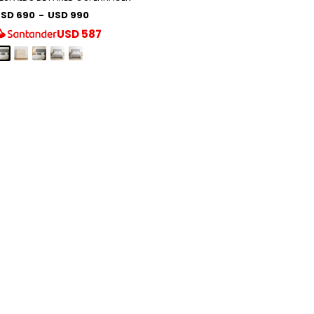
SD 690
-
USD 990
USD
587