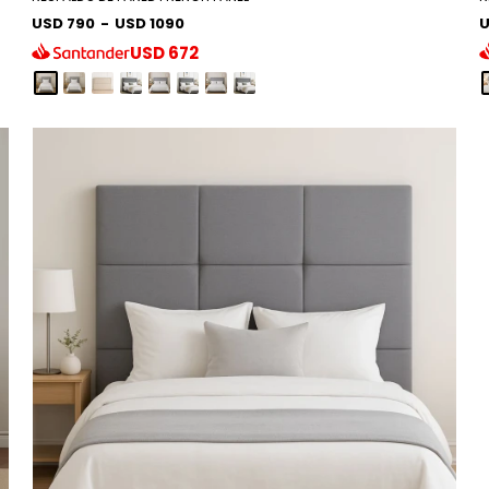
USD 790
-
USD 1090
U
USD
672