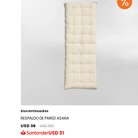
Discontinuados
RESPALDO DE PARED ASANA
USD 36
USD 180
USD
31