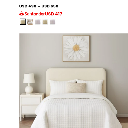
USD 490
-
USD 650
USD
417