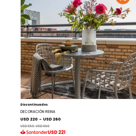
Discontinuados
DECORACIÓN REINA
USD 220
-
USD 260
USD 550
-
USD 650
USD
221