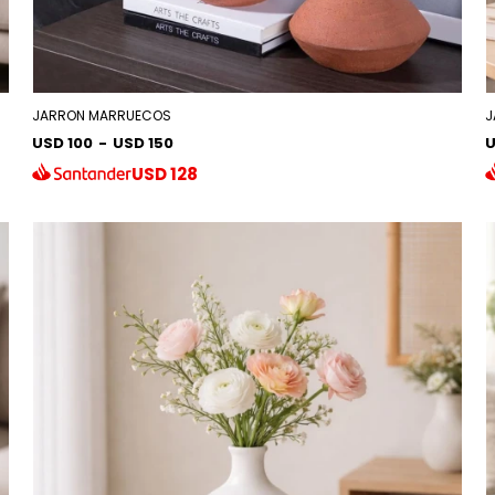
JARRON MARRUECOS
J
USD 100
-
USD 150
U
USD
128