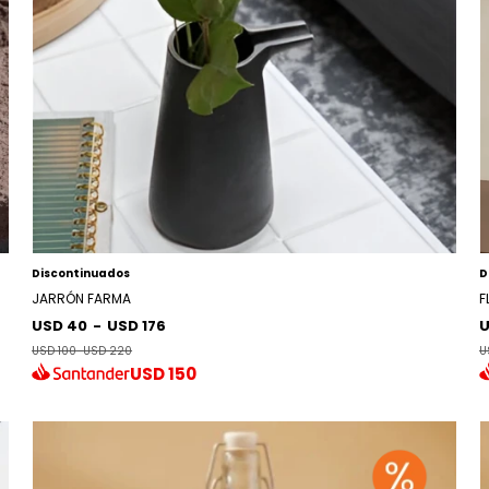
Discontinuados
D
JARRÓN FARMA
F
USD 40
-
USD 176
U
USD 100
-
USD 220
U
USD
150