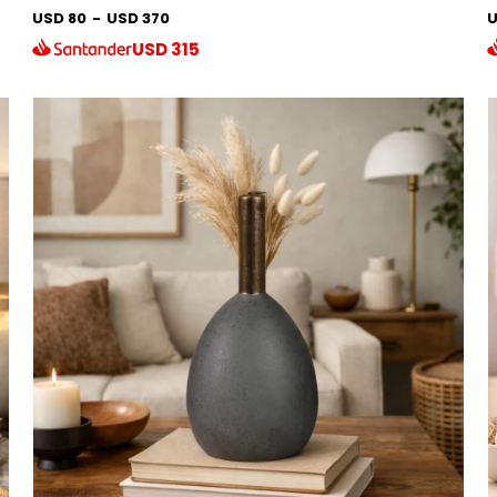
USD 80
-
USD 370
U
USD
315