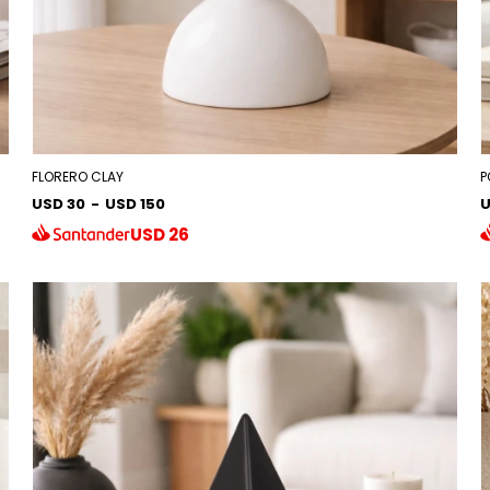
FLORERO CLAY
P
USD 30
-
USD 150
U
USD
26