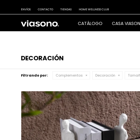
ENVÍOS
CONTACTO
TIENDAS
HOME WELLNESS CLUB
CATÁLOGO
CASA VIASO
DECORACIÓN
Filtrando por:
Complementos
Decoración
Tamañ