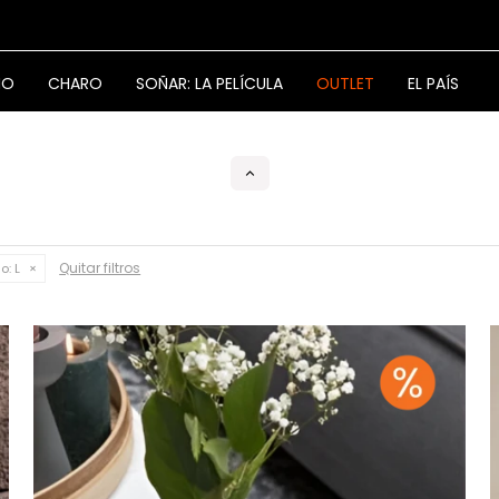
NO
CHARO
SOÑAR: LA PELÍCULA
OUTLET
EL PAÍS
Quitar filtros
o:
L