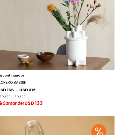
iscontinuados
LORERO BASSIN
SD 156
-
USD 312
SD 390
-
USD 390
USD
133