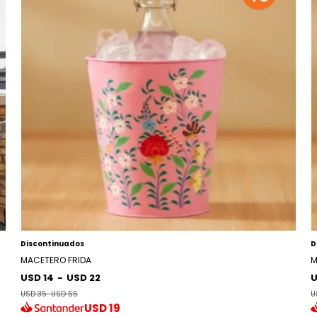
Discontinuados
D
MACETERO FRIDA
M
USD 14
-
USD 22
U
USD 35
-
USD 55
U
USD
19