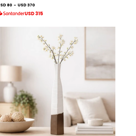
SD 80
-
USD 370
USD
315