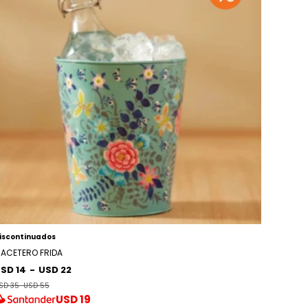
iscontinuados
ACETERO FRIDA
SD 14
-
USD 22
SD 35
-
USD 55
USD
19