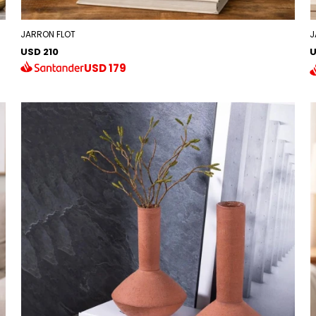
JARRON FLOT
J
USD 210
U
USD
179