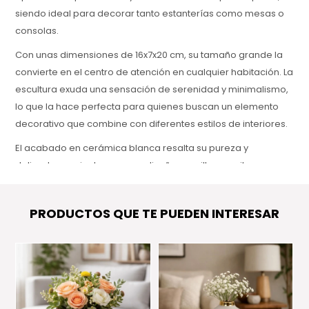
siendo ideal para decorar tanto estanterías como mesas o
consolas.
Con unas dimensiones de 16x7x20 cm, su tamaño grande la
convierte en el centro de atención en cualquier habitación. La
escultura exuda una sensación de serenidad y minimalismo,
lo que la hace perfecta para quienes buscan un elemento
decorativo que combine con diferentes estilos de interiores.
El acabado en cerámica blanca resalta su pureza y
delicadeza, mientras que su diseño sencillo permite que se
integre fácilmente en espacios modernos o clásicos. Es una
pieza que no solo embellece, sino que también agrega un
PRODUCTOS QUE TE PUEDEN INTERESAR
toque de elegancia atemporal a tu hogar.