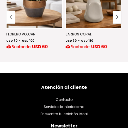
FLORERO VOLCAN
JARRON CORAL
J
USD 70
-
USD 100
USD 70
-
USD 130
U
USD
60
USD
60
Atención al cliente
Contacto
Servicio de Interiorismo
Encuentra tu colchón ideal
Newsletter