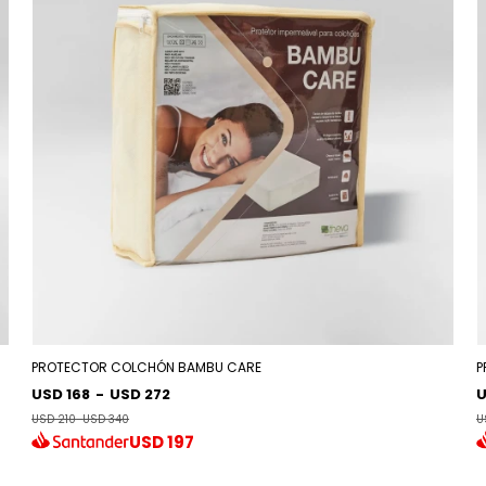
PROTECTOR COLCHÓN BAMBU CARE
P
USD 168
-
USD 272
U
USD 210
-
USD 340
U
USD
197