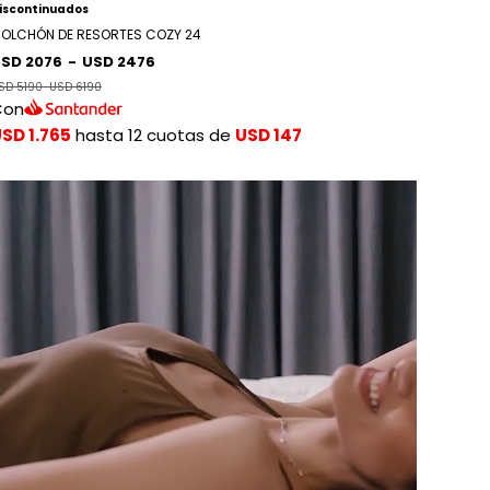
iscontinuados
OLCHÓN DE RESORTES COZY 24
SD 2076
-
USD 2476
SD 5190
-
USD 6190
Con
SD 1.765
hasta 12 cuotas de
USD 147