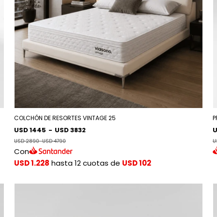
COLCHÓN DE RESORTES VINTAGE 25
P
USD 1445
-
USD 3832
U
USD 2890
-
USD 4790
U
Con
USD 1.228
hasta 12 cuotas de
USD 102