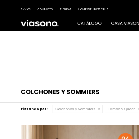
ENVÍOS
CONTACTO
TIENDAS
HOME WELLNESS CLUB
CATÁLOGO
CASA VIASO
COLCHONES Y SOMMIERS
Filtrando por:
Colchones y Sommiers
Tamaño:
Queen