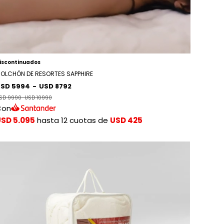
iscontinuados
OLCHÓN DE RESORTES SAPPHIRE
SD 5994
-
USD 8792
SD 9990
-
USD 10990
Con
SD 5.095
hasta 12 cuotas de
USD 425