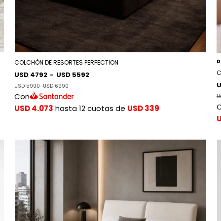
D
COLCHÓN DE RESORTES PERFECTION
C
USD 4792
-
USD 5592
U
USD 5990
-
USD 6990
Con
U
USD 4.073
hasta 12 cuotas de
USD 339
U