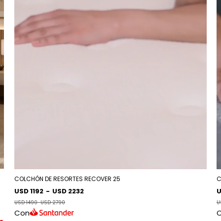
COLCHÓN DE RESORTES RECOVER 25
C
USD 1192
-
USD 2232
U
USD 1490
-
USD 2790
U
Con