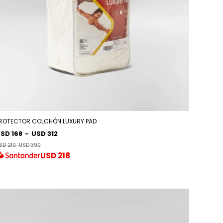
ROTECTOR COLCHÓN LUXURY PAD
SD 168
-
USD 312
SD 210
-
USD 390
USD
218