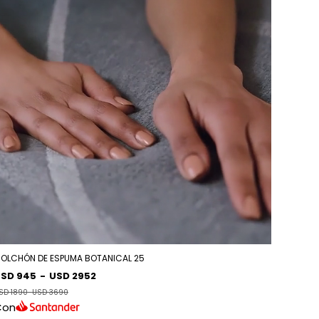
OLCHÓN DE ESPUMA BOTANICAL 25
SD 945
-
USD 2952
SD 1890
-
USD 3690
Con