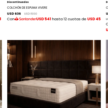
Discontinuados
D
COLCHÓN DE ESPUMA VIVERE
C
USD 636
U
USD 1590
8
Con
USD 541
hasta 12 cuotas de
USD 45
U
U