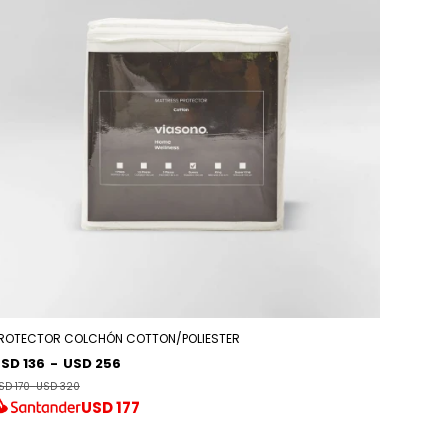
ROTECTOR COLCHÓN COTTON/POLIESTER
SD 136
-
USD 256
SD 170
-
USD 320
USD
177