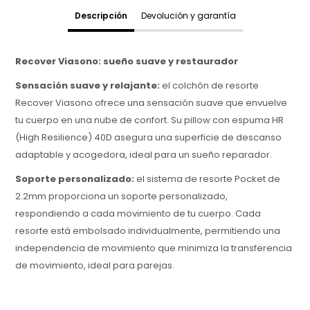
Descripción
Devolución y garantía
Recover Viasono: sueño suave y restaurador
Sensación suave y relajante:
el colchón de resorte
Recover Viasono ofrece una sensación suave que envuelve
tu cuerpo en una nube de confort. Su pillow con espuma HR
(High Resilience) 40D asegura una superficie de descanso
adaptable y acogedora, ideal para un sueño reparador.
Soporte personalizado:
el sistema de resorte Pocket de
2.2mm proporciona un soporte personalizado,
respondiendo a cada movimiento de tu cuerpo. Cada
resorte está embolsado individualmente, permitiendo una
independencia de movimiento que minimiza la transferencia
de movimiento, ideal para parejas.
Materiales antiácaros y antibacterias:
la tela belga
viscosa y algodón está tratada para ser antiácaros y