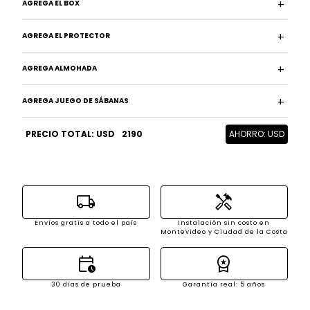
AGREGA EL BOX
AGREGA EL PROTECTOR
AGREGA ALMOHADA
AGREGA JUEGO DE SÁBANAS
PRECIO TOTAL: USD
2190
AHORRO: USD
local_shipping
handyman
Envíos gratis a todo el país
Instalación sin costo en
Montevideo y Ciudad de la Costa
calendar_clock
workspace_premium
30 días de prueba
Garantía real: 5 años