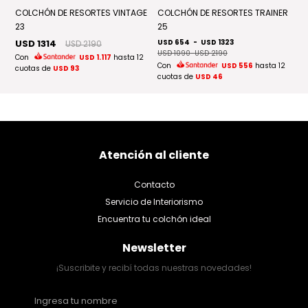
AL
COLCHÓN DE RESORTES VINTAGE
COLCHÓN DE RESORTES TRAINER
C
23
25
U
USD 1314
USD 654
-
USD 1323
C
USD 2190
USD 1090
-
USD 2190
cu
Con
USD 1.117
hasta 12
2
Con
USD 556
hasta 12
cuotas de
USD 93
cuotas de
USD 46
Atención al cliente
Contacto
Servicio de Interiorismo
Encuentra tu colchón ideal
Newsletter
¡Suscribite y recibí todas nuestras novedades!