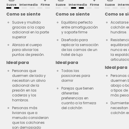
Suave
Intermedio
Firme
Suave
Intermedio
Firme
Suave
Interm
Como se siente
Como se siente
Como se s
Suave y mullido
Equilibrio perfecto
Acostarse 
gracias a la capa
entre amortiguación
colchón e
adicional en la parte
y soporte firme
hundirse.
superior
Diseñado para
Resistenc
Abraza el cuerpo
replicar la sensación
equilibra
para aliviar los
de las camas de un
nunca es 
puntos de presión.
hotel de lujo
la espalda
articulaci
Ideal para
Ideal para
Ideal para
Personas que
Todas las
duermen de lado y
posiciones para
Personas 
necesitan un alivio
dormir
duermen 
adicional de la
abajo o b
Parejas que tienen
presión en las
o tipos de
diferentes
caderas y los
más pesa
preferencias en
hombros.
cuanto a la firmeza
Durmiente
Personas más
del colchón
necesitan
livianas que a
colchón ex
menudo consideran
que los colchones
son demasiado