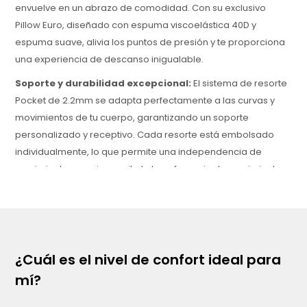
envuelve en un abrazo de comodidad. Con su exclusivo
Pillow Euro, diseñado con espuma viscoelástica 40D y
espuma suave, alivia los puntos de presión y te proporciona
una experiencia de descanso inigualable.
Soporte y durabilidad excepcional:
El sistema de resorte
Pocket de 2.2mm se adapta perfectamente a las curvas y
movimientos de tu cuerpo, garantizando un soporte
personalizado y receptivo. Cada resorte está embolsado
individualmente, lo que permite una independencia de
movimiento superior y evita la transferencia de movimiento
entre lados.
Resistencia y estabilidad:
Con un soporte de hasta 150 kg
por lado, el Cozy 25 Viasono es ideal para parejas,
proporcionando una base firme y estable que promueve una
¿Cuál es el nivel de confort ideal para
alineación saludable de la columna sin importar tu posición
mí?
al dormir.
Materiales Eco Friendly:
La superficie de este colchón está