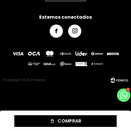
Estemos conectados


© Copyright 2026 / Viasono
Fenicio
COMPRAR