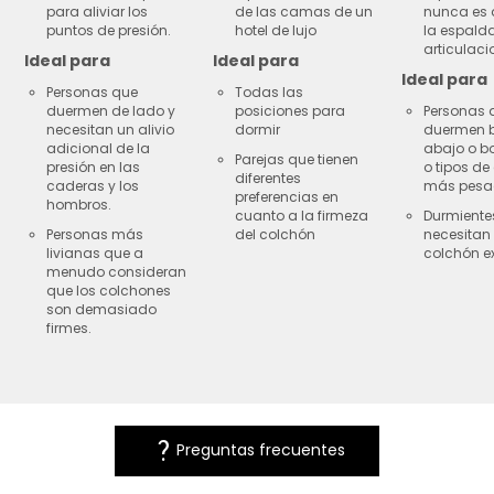
para aliviar los
de las camas de un
nunca es 
puntos de presión.
hotel de lujo
la espalda
articulaci
Ideal para
Ideal para
Ideal para
Personas que
Todas las
duermen de lado y
posiciones para
Personas 
necesitan un alivio
dormir
duermen 
adicional de la
abajo o b
Parejas que tienen
presión en las
o tipos de
diferentes
caderas y los
más pesa
preferencias en
hombros.
cuanto a la firmeza
Durmiente
Personas más
del colchón
necesitan
livianas que a
colchón ex
menudo consideran
que los colchones
son demasiado
firmes.
question_mark
Preguntas frecuentes