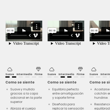
revestida con una lujosa tela belga viscosa y algodón eco-
friendly, que no solo proporciona una sensación suave al
tacto, sino que también es respetuosa con el medio
ambiente.
Estilo y elegancia definidos con Cozy 25 Viasono:
Donde
la suavidad se encuentra con la durabilidad de un producto
exclusivo.
cloud
diamond
cloud
diamond
cloud
Suave
Intermedio
Firme
Suave
Intermedio
Firme
Suave
Interm
Como se siente
Como se siente
Como se s
Suave y mullido
Equilibrio perfecto
Acostarse 
gracias a la capa
entre amortiguación
colchón e
adicional en la parte
y soporte firme
hundirse.
superior
Diseñado para
Resistenc
Abraza el cuerpo
replicar la sensación
equilibra