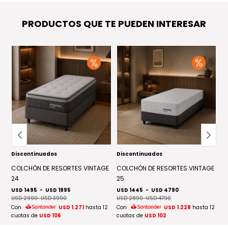
PRODUCTOS QUE TE PUEDEN INTERESAR
Discontinuados
Discontinuados
RE
C
2
COLCHÓN DE RESORTES VINTAGE
COLCHÓN DE RESORTES VINTAGE
US
24
25
 12
C
USD 1495
-
USD 1995
USD 1445
-
USD 4790
cu
USD 2990
-
USD 3990
USD 2890
-
USD 4790
Con
USD 1.271
hasta 12
Con
USD 1.228
hasta 12
cuotas de
USD 106
cuotas de
USD 102