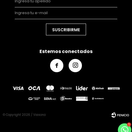
SUSCRIBIRME
Estemos conectados


© Copyright 2026 / Viasono