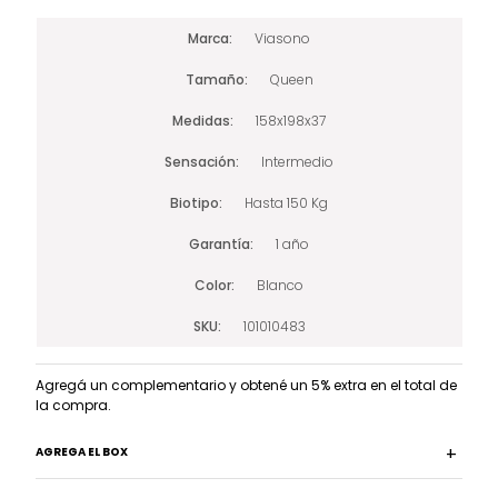
Marca
Viasono
Tamaño
Queen
Medidas
158x198x37
Sensación
Intermedio
Biotipo
Hasta 150 Kg
Garantía
1 año
Color
Blanco
SKU
101010483
Agregá un complementario y obtené un 5% extra en el total de
la compra.
AGREGA EL BOX