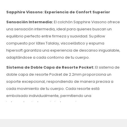
Sapphire Viasono: Experiencia de Confort Superior
Sensación Intermedia:
El colchón Sapphire Viasono ofrece
una sensación intermedia, ideal para quienes buscan un
equilibrio perfecto entre firmeza y suavidad. Su pillow
compuesto por látex Talalay, viscoelástico y espuma
hipersoft garantiza una experiencia de descanso inigualable,
adaptándose a cada contorno de tu cuerpo.
Sistema de Doble Capa de Resorte Pocket:
El sistema de
doble capa de resorte Pocket de 2.2mm proporciona un
soporte excepcional, respondiendo de manera precisa a
cada movimiento de tu cuerpo. Cada resorte está
embolsado individualmente, permitiendo una
independencia de movimiento superior.
Materiales de Alta Calidad:
La superficie de descanso
está revestida con algodón, que ofrece una sensación suave
y agradable al tacto, creando un entorno de descanso