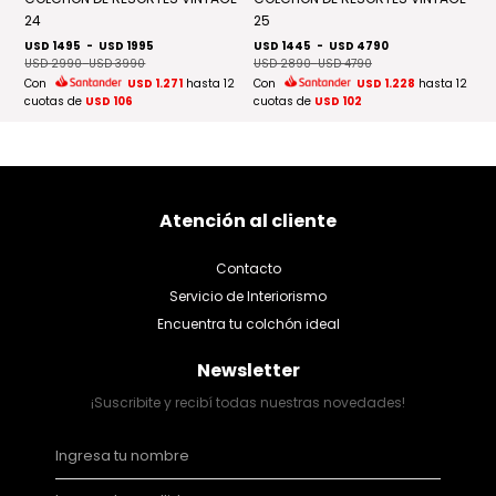
24
25
U
 12
US
USD 1495
-
USD 1995
USD 1445
-
USD 4790
C
USD 2990
-
USD 3990
USD 2890
-
USD 4790
cu
Con
USD 1.271
hasta 12
Con
USD 1.228
hasta 12
cuotas de
USD 106
cuotas de
USD 102
Atención al cliente
Contacto
Servicio de Interiorismo
Encuentra tu colchón ideal
Newsletter
¡Suscribite y recibí todas nuestras novedades!