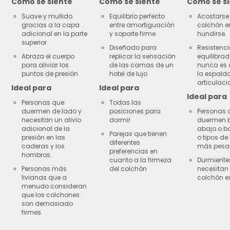
Como se siente
Como se siente
Como se s
Suave y mullido
Equilibrio perfecto
Acostarse 
gracias a la capa
entre amortiguación
colchón e
adicional en la parte
y soporte firme
hundirse.
superior
Diseñado para
Resistenc
Abraza el cuerpo
replicar la sensación
equilibra
para aliviar los
de las camas de un
nunca es 
puntos de presión.
hotel de lujo
la espalda
articulaci
Ideal para
Ideal para
Ideal para
Personas que
Todas las
duermen de lado y
posiciones para
Personas 
necesitan un alivio
dormir
duermen 
adicional de la
abajo o b
Parejas que tienen
presión en las
o tipos de
diferentes
caderas y los
más pesa
preferencias en
hombros.
cuanto a la firmeza
Durmiente
Personas más
del colchón
necesitan
livianas que a
colchón ex
menudo consideran
que los colchones
son demasiado
firmes.