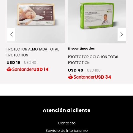
Discontinuados
D
PROTECTOR ALMOHADA TOTAL
PROTECTION
PROTECTOR COLCHÓN TOTAL
P
USD 16
USD 40
PROTECTION
C
USD
14
USD 40
U
USD 100
USD
34
Atención al cliente
Contacto
Servicio de Interiorismo