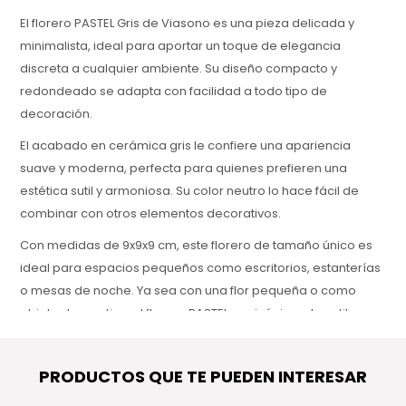
El florero PASTEL Gris de Viasono es una pieza delicada y
minimalista, ideal para aportar un toque de elegancia
discreta a cualquier ambiente. Su diseño compacto y
redondeado se adapta con facilidad a todo tipo de
decoración.
El acabado en cerámica gris le confiere una apariencia
suave y moderna, perfecta para quienes prefieren una
estética sutil y armoniosa. Su color neutro lo hace fácil de
combinar con otros elementos decorativos.
Con medidas de 9x9x9 cm, este florero de tamaño único es
ideal para espacios pequeños como escritorios, estanterías
o mesas de noche. Ya sea con una flor pequeña o como
objeto decorativo, el florero PASTEL es sinónimo de estilo
sencillo y buen gusto.
PRODUCTOS QUE TE PUEDEN INTERESAR