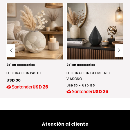
2x1 en accesorios
2x1 en accesorios
2x
DECORACION PASTEL
DECORACION GEOMETRIC
F
VIASONO
USD 30
U
USD 30
-
USD 180
USD
26
USD
26
Atención al cliente