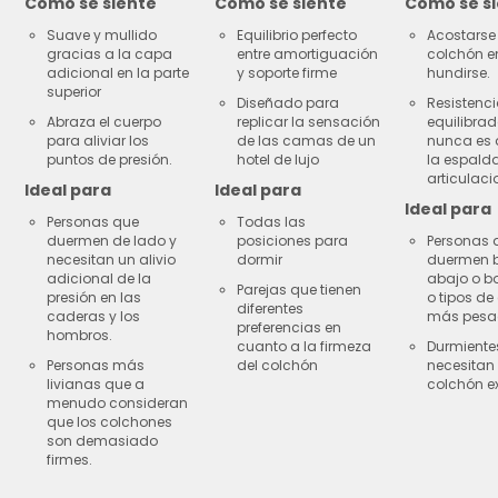
Como se siente
Como se siente
Como se s
Suave y mullido
Equilibrio perfecto
Acostarse 
gracias a la capa
entre amortiguación
colchón e
adicional en la parte
y soporte firme
hundirse.
superior
Diseñado para
Resistenc
Abraza el cuerpo
replicar la sensación
equilibra
para aliviar los
de las camas de un
nunca es 
puntos de presión.
hotel de lujo
la espalda
articulaci
Ideal para
Ideal para
Ideal para
Personas que
Todas las
duermen de lado y
posiciones para
Personas 
necesitan un alivio
dormir
duermen 
adicional de la
abajo o b
Parejas que tienen
presión en las
o tipos de
diferentes
caderas y los
más pesa
preferencias en
hombros.
cuanto a la firmeza
Durmiente
Personas más
del colchón
necesitan
livianas que a
colchón ex
menudo consideran
que los colchones
son demasiado
firmes.