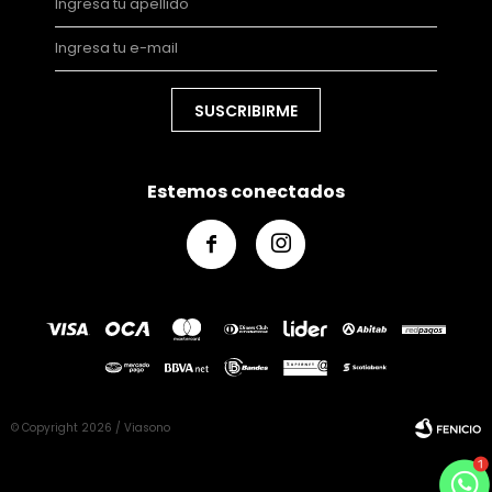
SUSCRIBIRME
Estemos conectados


© Copyright 2026 / Viasono