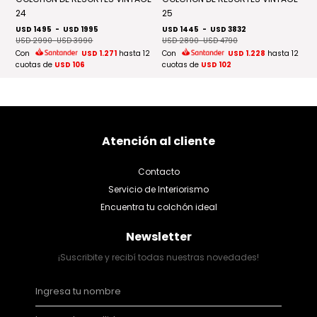
24
25
U
US
USD 1495
-
USD 1995
USD 1445
-
USD 3832
 12
C
USD 2990
-
USD 3990
USD 2890
-
USD 4790
cu
Con
USD 1.271
hasta 12
Con
USD 1.228
hasta 12
cuotas de
USD 106
cuotas de
USD 102
Atención al cliente
Contacto
Servicio de Interiorismo
Encuentra tu colchón ideal
Newsletter
¡Suscribite y recibí todas nuestras novedades!