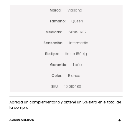
Marca
Viasono
Tamaño
Queen
Medidas
158x198x37
Sensación
Intermedio
Biotipo
Hasta 150 Kg
Garantía
1 año
Color
Blanco
SKU
101010483
Agregá un complementario y obtené un 5% extra en el total de
la compra.
AGREGA EL BOX