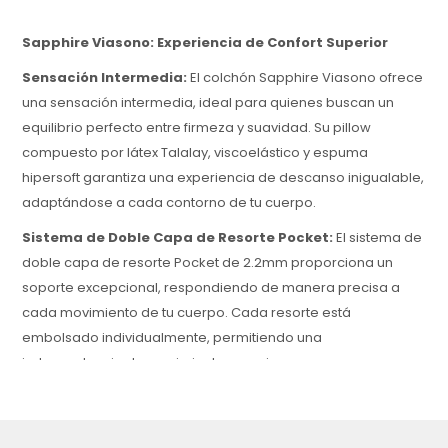
Sapphire Viasono: Experiencia de Confort Superior
Sensación Intermedia:
El colchón Sapphire Viasono ofrece
una sensación intermedia, ideal para quienes buscan un
equilibrio perfecto entre firmeza y suavidad. Su pillow
compuesto por látex Talalay, viscoelástico y espuma
hipersoft garantiza una experiencia de descanso inigualable,
adaptándose a cada contorno de tu cuerpo.
Sistema de Doble Capa de Resorte Pocket:
El sistema de
doble capa de resorte Pocket de 2.2mm proporciona un
soporte excepcional, respondiendo de manera precisa a
cada movimiento de tu cuerpo. Cada resorte está
embolsado individualmente, permitiendo una
independencia de movimiento superior.
Materiales de Alta Calidad:
La superficie de descanso
está revestida con algodón, que ofrece una sensación suave
y agradable al tacto, creando un entorno de descanso