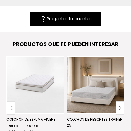
question_mark
Preguntas frecuentes
PRODUCTOS QUE TE PUEDEN INTERESAR
COLCHÓN DE ESPUMA VIVERE
COLCHÓN DE RESORTES TRAINER
C
25
USD 636
-
USD 890
US
USD 890
-
USD 1590