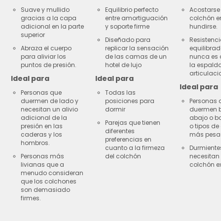
Suave y mullido
Equilibrio perfecto
Acostarse 
gracias a la capa
entre amortiguación
colchón e
adicional en la parte
y soporte firme
hundirse.
superior
Diseñado para
Resistenc
Abraza el cuerpo
replicar la sensación
equilibra
para aliviar los
de las camas de un
nunca es 
puntos de presión.
hotel de lujo
la espalda
articulaci
Ideal para
Ideal para
Ideal para
Personas que
Todas las
duermen de lado y
posiciones para
Personas 
necesitan un alivio
dormir
duermen 
adicional de la
abajo o b
Parejas que tienen
presión en las
o tipos de
diferentes
caderas y los
más pesa
preferencias en
hombros.
cuanto a la firmeza
Durmiente
Personas más
del colchón
necesitan
livianas que a
colchón ex
menudo consideran
que los colchones
son demasiado
firmes.