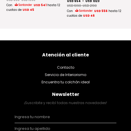
C
USD 654
-
USD 1323
Con
USD 541
hasta 12
cu
USD 1090
-
USD 2190
12
cuotas de
USD 45
Con
USD 556
hasta 12
cuotas de
USD 46
Atención al cliente
Contacto
Servicio de Interiorismo
Encuentra tu colchón ideal
Newsletter
¡Suscribite y recibí todas nuestras novedades!