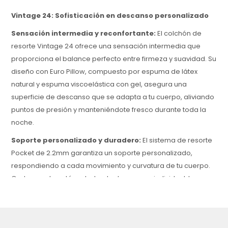
Vintage 24: Sofisticación en descanso personalizado
Sensación intermedia y reconfortante:
El colchón de
resorte Vintage 24 ofrece una sensación intermedia que
proporciona el balance perfecto entre firmeza y suavidad. Su
diseño con Euro Pillow, compuesto por espuma de látex
natural y espuma viscoelástica con gel, asegura una
superficie de descanso que se adapta a tu cuerpo, aliviando
puntos de presión y manteniéndote fresco durante toda la
noche.
Soporte personalizado y duradero:
El sistema de resorte
Pocket de 2.2mm garantiza un soporte personalizado,
respondiendo a cada movimiento y curvatura de tu cuerpo.
Cada resorte está embolsado de manera individual, lo que
permite una independencia de movimiento que minimiza la
transferencia de movimiento, ideal para quienes comparten
la cama.