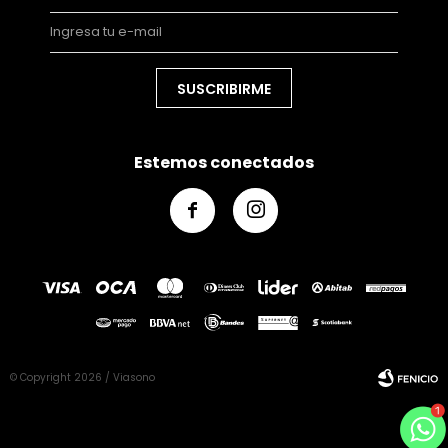
SUSCRIBIRME
Estemos conectados


© Copyright 2026 / Viasono