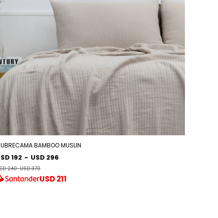
UBRECAMA BAMBOO MUSLIN
SD 192
-
USD 296
SD 240
-
USD 370
USD
211