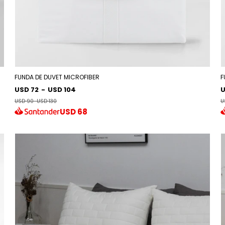
FUNDA DE DUVET MICROFIBER
F
USD 72
-
USD 104
U
USD 90
-
USD 130
U
USD
68