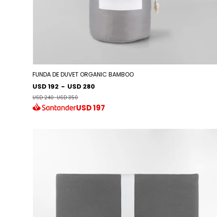
FUNDA DE DUVET ORGANIC BAMBOO
USD 192
-
USD 280
USD 240
-
USD 350
USD
197