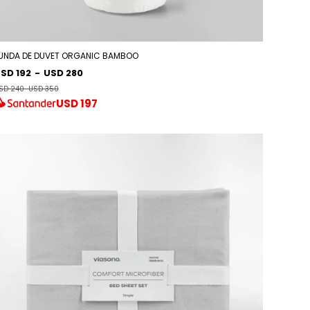
UNDA DE DUVET ORGANIC BAMBOO
SD 192
-
USD 280
SD 240
-
USD 350
USD
197