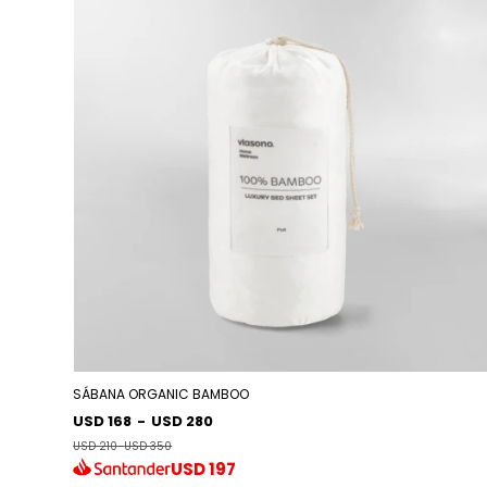
SÁBANA ORGANIC BAMBOO
USD 168
-
USD 280
USD 210
-
USD 350
USD
197