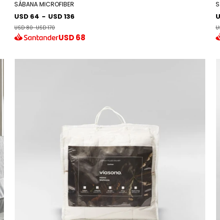
SÁBANA MICROFIBER
S
USD 64
-
USD 136
U
USD 80
-
USD 170
U
USD
68