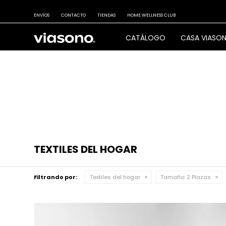
ENVÍOS
CONTACTO
TIENDAS
HOME WELLNESS CLUB
CATÁLOGO
CASA VIASO
TEXTILES DEL HOGAR
Filtrando por:
Textiles del hogar
Tamaño:
2 Plazas