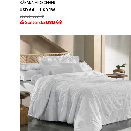
SÁBANA MICROFIBER
USD 64
-
USD 136
USD 80
-
USD 170
USD
68