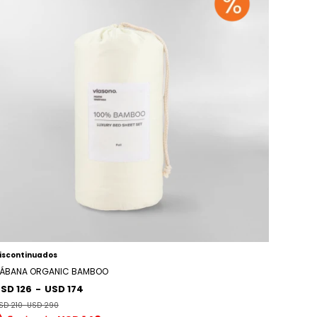
iscontinuados
ÁBANA ORGANIC BAMBOO
SD 126
-
USD 174
SD 210
-
USD 290