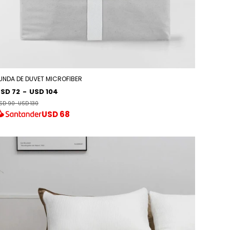
UNDA DE DUVET MICROFIBER
SD 72
-
USD 104
SD 90
-
USD 130
USD
68