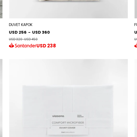
DUVET KAPOK
F
USD 256
-
USD 360
U
USD 320
-
USD 450
U
USD
238