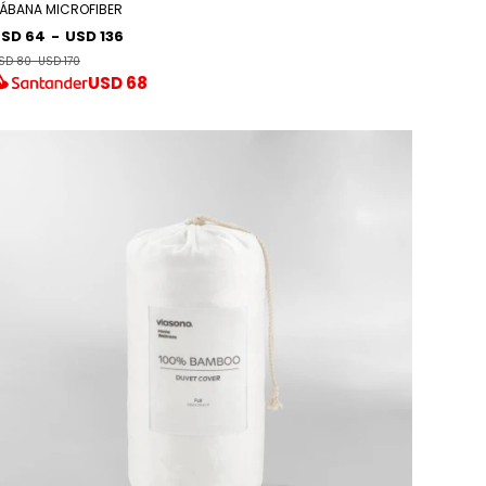
ÁBANA MICROFIBER
SD 64
-
USD 136
SD 80
-
USD 170
USD
68