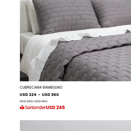
CUBRECAMA BAMBULINO
USD 224
-
USD 360
USD 280
-
USD 450
USD
245