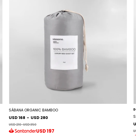
D
SÁBANA ORGANIC BAMBOO
S
USD 168
-
USD 280
U
USD 210
-
USD 350
USD
197
U