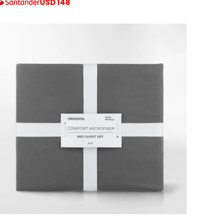
USD
148