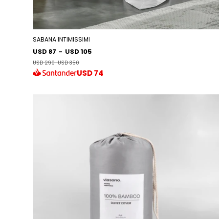
SABANA INTIMISSIMI
USD 87
-
USD 105
USD 290
-
USD 350
USD
74