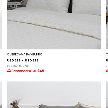
CUBRECAMA BAMBULINO
C
USD 288
-
USD 328
U
USD 360
-
USD 410
U
USD
245