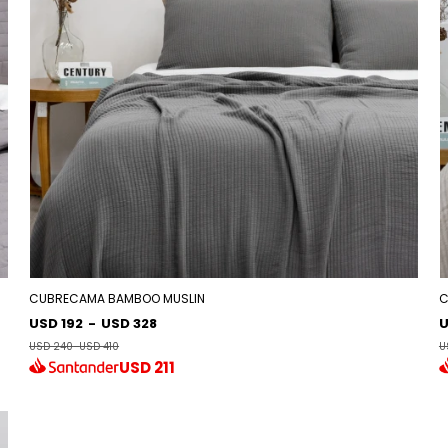
CUBRECAMA BAMBOO MUSLIN
C
USD 192
-
USD 328
U
USD 240
-
USD 410
U
USD
211