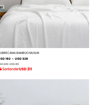
UBRECAMA BAMBOO MUSLIN
SD 192
-
USD 328
SD 240
-
USD 410
USD
211