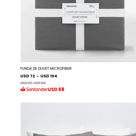
FUNDA DE DUVET MICROFIBER
USD 72
-
USD 104
USD 90
-
USD 130
USD
68