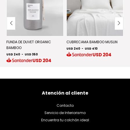
FUNDA DE DUVET ORGANIC
CUBRECAMA BAMBOO MUSLIN
C
BAMBOO
USD 240
-
USD 410
U
USD
204
USD 240
-
USD 350
USD
204
Atención al cliente
Contacto
Servicio de Interiorismo
Encuentra tu colchón ideal