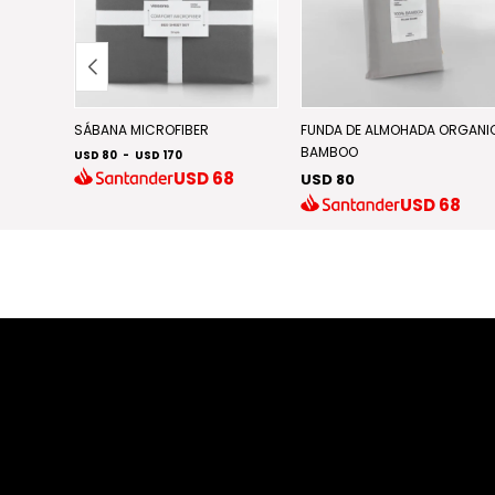
FIBER
SÁBANA MICROFIBER
FUNDA DE ALMOHADA ORGANI
BAMBOO
USD 80
-
USD 170
4
USD
68
USD 80
USD
68