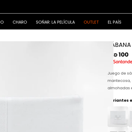
NO
CHARO
SOÑAR: LA PELÍCULA
OUTLET
EL PAÍS
SÁBANA 
100
USD
Juego de sáb
mantecosa, c
almohadas en
Variantes e