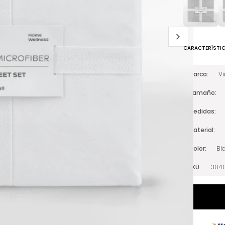
CARACTERÍSTI
Marca
V
Tamaño
Medidas
Material
Color
Bl
SKU
304