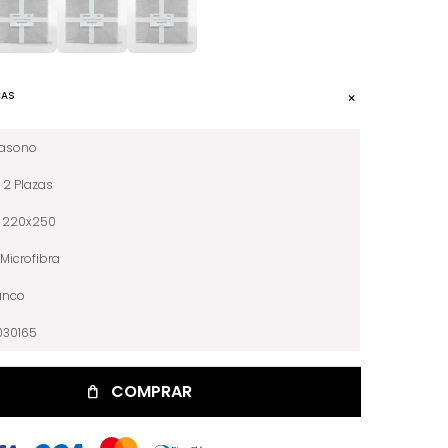
CAS
iasono
2 Plazas
220x250
Microfibra
anco
030165
COMPRAR