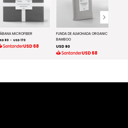
ÁBANA MICROFIBER
FUNDA DE ALMOHADA ORGANIC
FUNDA 
BAMBOO
SD 80
-
USD 170
USD 90
USD
68
USD 80
USD
68