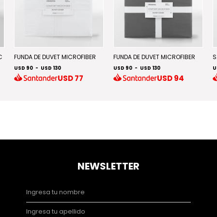
C
FUNDA DE DUVET MICROFIBER
FUNDA DE DUVET MICROFIBER
S
USD 90
-
USD 130
USD 90
-
USD 130
U
USD
77
USD
94
NEWSLETTER