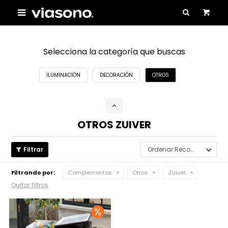

Selecciona la categoría que buscas
ILUMINACIÓN
DECORACIÓN
OTROS
OTROS ZUIVER
Recomendados
Filtrando por:
Complementos
Otros
Zuiver
Quitar filtros