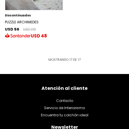
Discontinuados
PUZZLE ARCHIMEDES
USD 56
USD 140
USD
48
MOSTRANDO
17
DE
17
Atención al cliente
Contacto
Servicio de Interiorismo
Encuentra tu colchón ideal
Newsletter