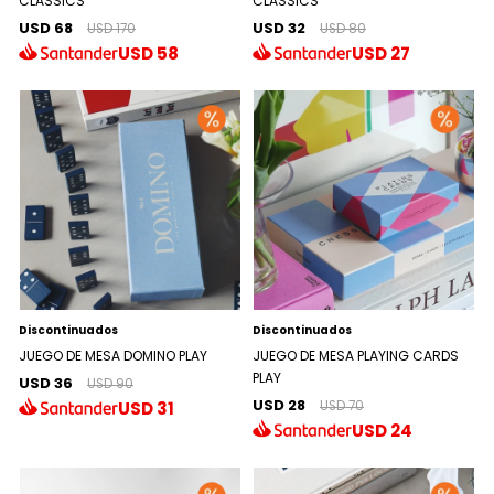
CLASSICS
CLASSICS
USD 68
USD 32
USD 170
USD 80
USD
58
USD
27
Discontinuados
Discontinuados
JUEGO DE MESA DOMINO PLAY
JUEGO DE MESA PLAYING CARDS
PLAY
USD 36
USD 90
USD 28
USD
31
USD 70
USD
24