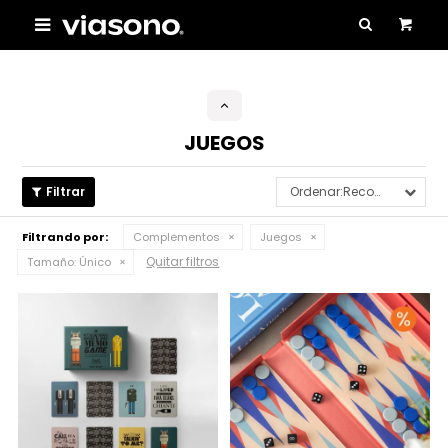

JUEGOS
Recomendados
Filtrando por:
Complementos
Juegos
Quitar filtros
Tamaño:
Único