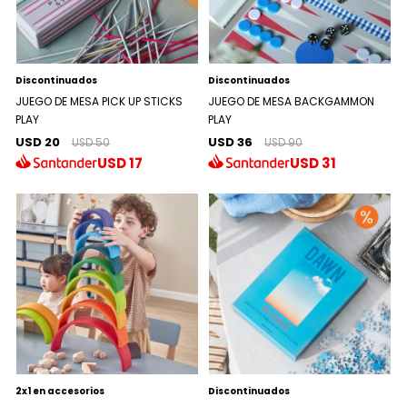
Discontinuados
Discontinuados
JUEGO DE MESA PICK UP STICKS
JUEGO DE MESA BACKGAMMON
PLAY
PLAY
USD 20
USD 36
USD 50
USD 90
USD
17
USD
31
2x1 en accesorios
Discontinuados