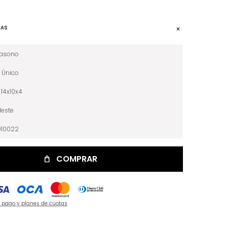
CAS
iasono
Único
14x10x4
leste
010022
COMPRAR
e pago y planes de cuotas