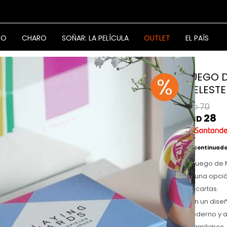
NO
CHARO
SOÑAR: LA PELÍCULA
OUTLET
EL PAÍS
JUEGO D
CELESTE
70
USD
28
USD
Discontinuad
El Juego de 
es una opció
de cartas.
Con un diseñ
moderno y at
o familiares.