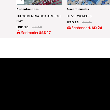
Discontinuados
Discontinuados
N A ROW
JUEGO DE MESA PICK UP STICKS
PUZZLE WONDERS
PLAY
USD 28
USD 70
USD 20
USD
24
USD 50
1
USD
17