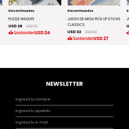
Discontinuados
Discontinuados
D
PUZZLE WILDLIFE
JUEGO DE MESA PICK UP STICKS
J
CLASSICS
USD 28
U
USD 70
USD 32
USD
24
USD 80
USD
27
NEWSLETTER