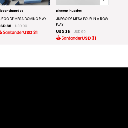
iscontinuados
Discontinuados
Discont
UEGO DE MESA DOMINO PLAY
JUEGO DE MESA FOUR IN A ROW
JUEGO D
PLAY
PLAY
SD 36
USD 90
USD 36
USD 2
USD
31
USD 90
USD
31