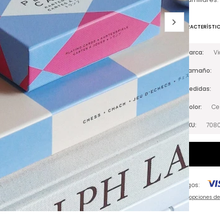
CARACTERÍSTI
Marca
V
Tamaño
Medidas
Color
Ce
SKU
708
Pagos:
Ver opciones d